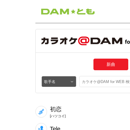
新曲
初恋
[ハツコイ]
Tele