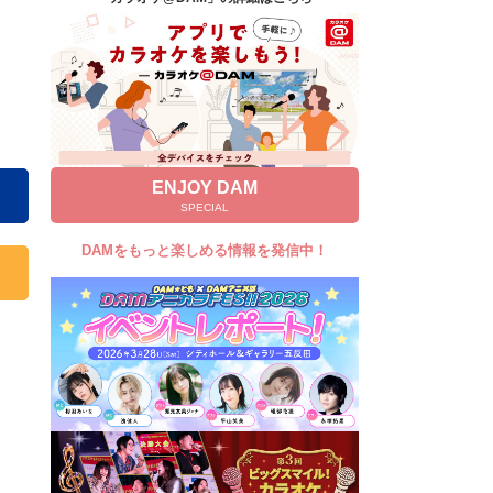
キャンペーン
お知らせ
よくあるご質問
DAMの新曲・ランキングなど
カラオケ最新情報をチェック！
ENJOY DAM
SPECIAL
DAMをもっと楽しめる情報を発信中！
自宅でカラオケ歌い放題！
家族や友達と一緒に！練習にも！