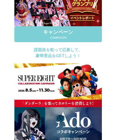
キャンペーン
CAMPAIGN
課題曲を歌って応募して、
豪華景品をGETしよう！