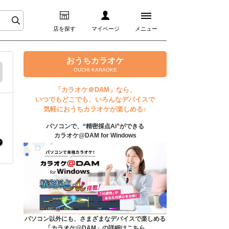
店を探す
マイページ
メニュー
ログイン
おうちカラオケ
OUCHI KARAOKE
マイページ
「カラオケ＠DAM」なら、
いつでもどこでも、いろんなデバイスで
プレミアムサービス
気軽におうちカラオケが楽しめる♪
パソコンで、“精密採点Ai”ができる
DAM★とも動画
カラオケ@DAM for Windows
DAM★とも録音
カラオケ＠DAM
ユーザー検索
パソコン以外にも、さまざまなデバイスで楽しめる
「カラオケ@DAM」の詳細はこちら