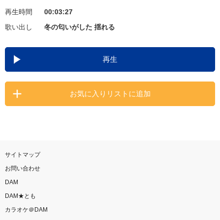
再生時間
00:03:27
お知らせ
よくあるご質問
歌い出し
冬の匂いがした 揺れる
DAMの新曲・ランキングなど
再生
カラオケ最新情報をチェック！
お気に入りリストに追加
自宅でカラオケ歌い放題！
家族や友達と一緒に！練習にも！
サイトマップ
お問い合わせ
DAM
DAM★とも
カラオケ＠DAM