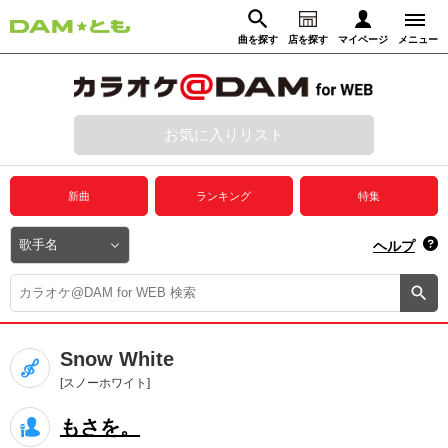
曲を探す
店を探す
マイページ
メニュー
ログイン
マイページ
お気に入りリスト
動画からさがす
録音からさがす
プレミアムサービス
新曲
ランキング
特集
DAM★とも動画
閉じる
ヘルプ
DAM★とも録音
カラオケ＠DAM
Snow White
ユーザー検索
[スノーホワイト]
もさを。
キャンペーン