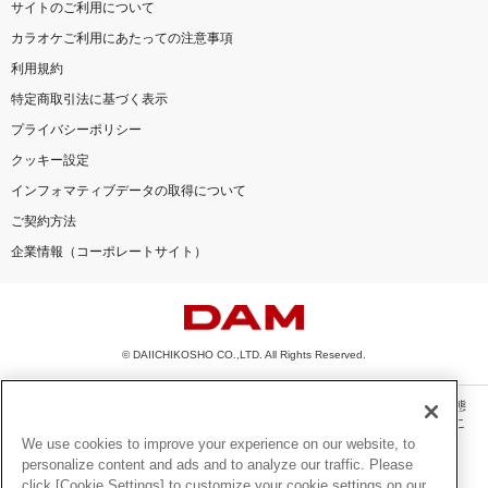
サイトのご利用について
カラオケご利用にあたっての注意事項
利用規約
特定商取引法に基づく表示
プライバシーポリシー
クッキー設定
インフォマティブデータの取得について
ご契約方法
企業情報（コーポレートサイト）
© DAIICHIKOSHO CO.,LTD. All Rights Reserved.
このサイトに掲載されている一切の文章・画像・写真・動画・音声等を、手段や形態
を問わず、著作権法の定める範囲を超えて無断で複製、転載、ファイル化などするこ
とを禁じます。
We use cookies to improve your experience on our website, to
personalize content and ads and to analyze our traffic. Please
楽曲及びコンテンツは、機種によりご利用いただけない場合があります。
click [Cookie Settings] to customize your cookie settings on our
楽曲及びコンテンツの配信日、配信内容が変更になる場合があります。