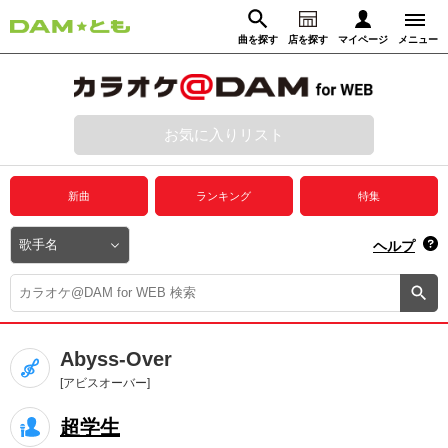
曲を探す
店を探す
マイページ
メニュー
ログイン
マイページ
お気に入りリスト
動画からさがす
録音からさがす
プレミアムサービス
新曲
ランキング
特集
DAM★とも動画
閉じる
ヘルプ
DAM★とも録音
カラオケ＠DAM
Abyss-Over
ユーザー検索
[アビスオーバー]
超学生
キャンペーン