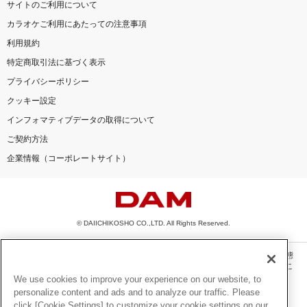
サイトのご利用について
カラオケご利用にあたっての注意事項
利用規約
特定商取引法に基づく表示
プライバシーポリシー
クッキー設定
インフォマティブデータの取得について
ご契約方法
企業情報（コーポレートサイト）
© DAIICHIKOSHO CO.,LTD. All Rights Reserved.
このサイトに掲載されている一切の文章・画像・写真・動画・音声等を、手段や形態
を問わず、著作権法の定める範囲を超えて無断で複製、転載、ファイル化などするこ
とを禁じます。
We use cookies to improve your experience on our website, to
personalize content and ads and to analyze our traffic. Please
楽曲及びコンテンツは、機種によりご利用いただけない場合があります。
click [Cookie Settings] to customize your cookie settings on our
楽曲及びコンテンツの配信日、配信内容が変更になる場合があります。