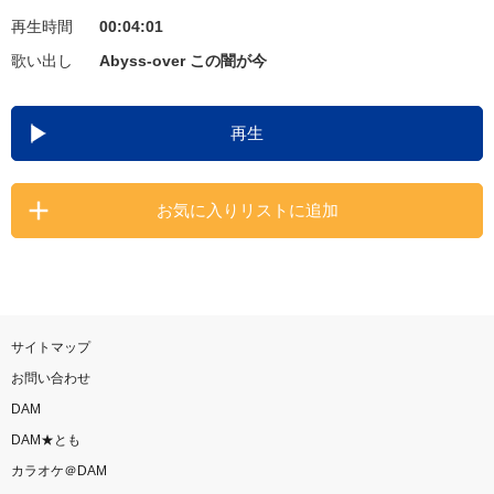
再生時間
00:04:01
お知らせ
よくあるご質問
歌い出し
Abyss-over この闇が今
DAMの新曲・ランキングなど
再生
カラオケ最新情報をチェック！
お気に入りリストに追加
自宅でカラオケ歌い放題！
家族や友達と一緒に！練習にも！
サイトマップ
お問い合わせ
DAM
DAM★とも
カラオケ＠DAM