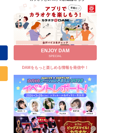
キャンペーン
お知らせ
よくあるご質問
DAMの新曲・ランキングなど
カラオケ最新情報をチェック！
ENJOY DAM
SPECIAL
DAMをもっと楽しめる情報を発信中！
自宅でカラオケ歌い放題！
家族や友達と一緒に！練習にも！