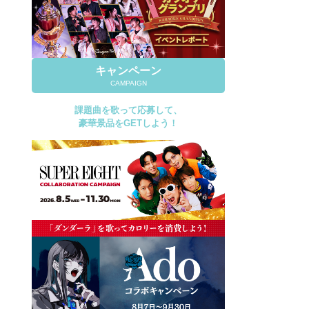
キャンペーン
CAMPAIGN
課題曲を歌って応募して、
豪華景品をGETしよう！