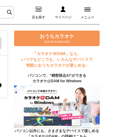
店を探す
マイページ
メニュー
ログイン
おうちカラオケ
OUCHI KARAOKE
マイページ
「カラオケ＠DAM」なら、
いつでもどこでも、いろんなデバイスで
プレミアムサービス
気軽におうちカラオケが楽しめる♪
パソコンで、“精密採点Ai”ができる
DAM★とも動画
カラオケ@DAM for Windows
DAM★とも録音
カラオケ＠DAM
ユーザー検索
パソコン以外にも、さまざまなデバイスで楽しめる
「カラオケ@DAM」の詳細はこちら