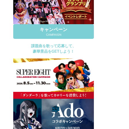
キャンペーン
CAMPAIGN
課題曲を歌って応募して、
豪華景品をGETしよう！