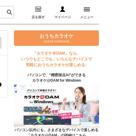
店を探す
マイページ
メニュー
ログイン
おうちカラオケ
OUCHI KARAOKE
マイページ
「カラオケ＠DAM」なら、
いつでもどこでも、いろんなデバイスで
プレミアムサービス
気軽におうちカラオケが楽しめる♪
パソコンで、“精密採点Ai”ができる
DAM★とも動画
カラオケ@DAM for Windows
DAM★とも録音
カラオケ＠DAM
ユーザー検索
パソコン以外にも、さまざまなデバイスで楽しめる
「カラオケ@DAM」の詳細はこちら