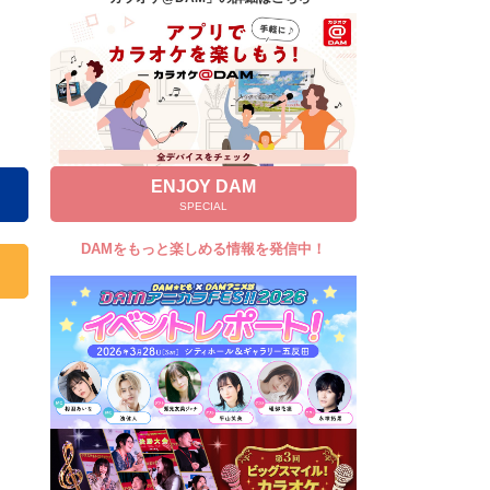
キャンペーン
お知らせ
よくあるご質問
DAMの新曲・ランキングなど
カラオケ最新情報をチェック！
ENJOY DAM
SPECIAL
DAMをもっと楽しめる情報を発信中！
自宅でカラオケ歌い放題！
家族や友達と一緒に！練習にも！