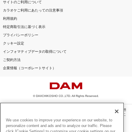
サイトのご利用について
カラオケご利用にあたっての注意事項
利用規約
特定商取引法に基づく表示
プライバシーポリシー
クッキー設定
インフォマティブデータの取得について
ご契約方法
企業情報（コーポレートサイト）
© DAIICHIKOSHO CO.,LTD. All Rights Reserved.
このサイトに掲載されている一切の文章・画像・写真・動画・音声等を、手段や形態
を問わず、著作権法の定める範囲を超えて無断で複製、転載、ファイル化などするこ
とを禁じます。
We use cookies to improve your experience on our website, to
personalize content and ads and to analyze our traffic. Please
楽曲及びコンテンツは、機種によりご利用いただけない場合があります。
click [Cookie Settings] to customize your cookie settings on our
楽曲及びコンテンツの配信日、配信内容が変更になる場合があります。