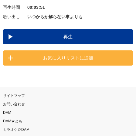
再生時間
00:03:51
お知らせ
よくあるご質問
歌い出し
いつからか解らない事よりも
DAMの新曲・ランキングなど
再生
カラオケ最新情報をチェック！
お気に入りリストに追加
自宅でカラオケ歌い放題！
家族や友達と一緒に！練習にも！
サイトマップ
お問い合わせ
DAM
DAM★とも
カラオケ＠DAM