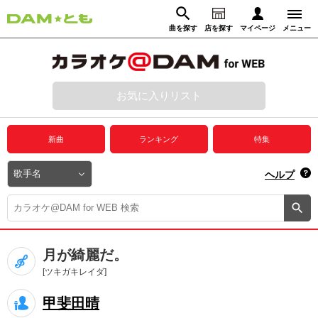
曲を探す
店を探す
マイページ
メニュー
ログイン
マイページ
お気に入りリスト
動画からさがす
録音からさがす
プレミアムサービス
新曲
ランキング
特集
DAM★とも動画
閉じる
ヘルプ
DAM★とも録音
カラオケ＠DAM
月が綺麗だ。
ユーザー検索
[ツキガキレイダ]
甲斐田晴
キャンペーン