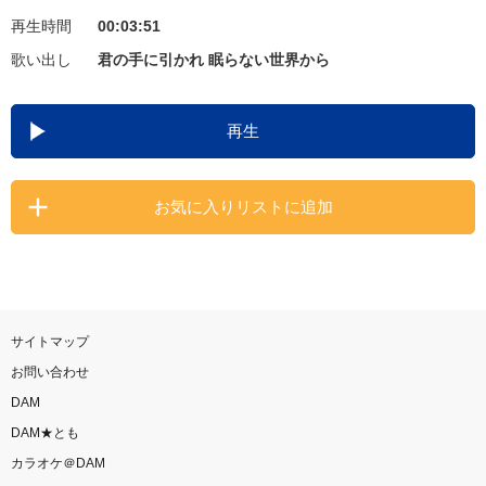
再生時間
00:03:51
お知らせ
よくあるご質問
歌い出し
君の手に引かれ 眠らない世界から
DAMの新曲・ランキングなど
再生
カラオケ最新情報をチェック！
お気に入りリストに追加
自宅でカラオケ歌い放題！
家族や友達と一緒に！練習にも！
サイトマップ
お問い合わせ
DAM
DAM★とも
カラオケ＠DAM