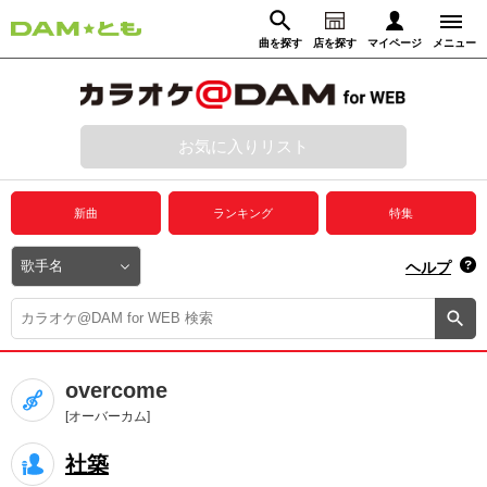
曲を探す
店を探す
マイページ
メニュー
ログイン
マイページ
お気に入りリスト
動画からさがす
録音からさがす
プレミアムサービス
新曲
ランキング
特集
DAM★とも動画
閉じる
ヘルプ
DAM★とも録音
カラオケ＠DAM
overcome
ユーザー検索
[オーバーカム]
社築
キャンペーン