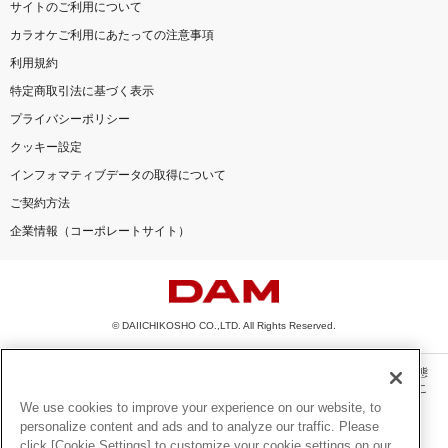
サイトのご利用について
カラオケご利用にあたっての注意事項
利用規約
特定商取引法に基づく表示
プライバシーポリシー
クッキー設定
インフォマティブデータの取得について
ご契約方法
企業情報（コーポレートサイト）
© DAIICHIKOSHO CO.,LTD. All Rights Reserved.
このサイトに掲載されている一切の文章・画像・写真・動画・音声等を、手段や形態
を問わず、著作権法の定める範囲を超えて無断で複製、転載、ファイル化などするこ
とを禁じます。
We use cookies to improve your experience on our website, to
personalize content and ads and to analyze our traffic. Please
楽曲及びコンテンツは、機種によりご利用いただけない場合があります。
click [Cookie Settings] to customize your cookie settings on our
楽曲及びコンテンツの配信日、配信内容が変更になる場合があります。