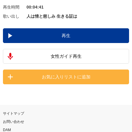
再生時間
00:04:41
お知らせ
よくあるご質問
歌い出し
人は情と慈しみ 生きる証は
DAMの新曲・ランキングなど
再生
カラオケ最新情報をチェック！
女性ガイド再生
自宅でカラオケ歌い放題！
お気に入りリストに追加
家族や友達と一緒に！練習にも！
サイトマップ
お問い合わせ
DAM