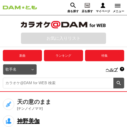
曲を探す
店を探す
マイページ
メニュー
ログイン
マイページ
お気に入りリスト
動画からさがす
録音からさがす
プレミアムサービス
新曲
ランキング
特集
DAM★とも動画
閉じる
ヘルプ
DAM★とも録音
カラオケ＠DAM
天の意のまま
ユーザー検索
[テンノイノママ]
神野美伽
キャンペーン