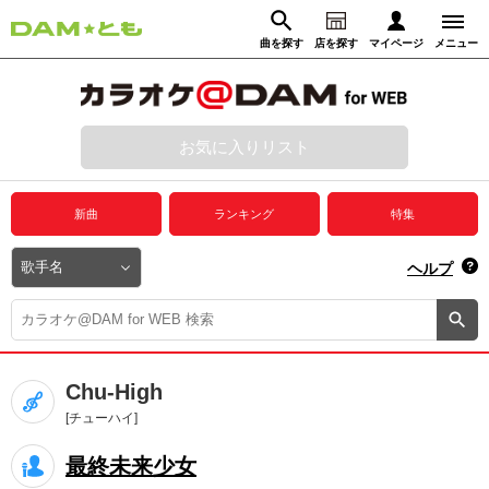
曲を探す
店を探す
マイページ
メニュー
ログイン
マイページ
お気に入りリスト
動画からさがす
録音からさがす
プレミアムサービス
新曲
ランキング
特集
DAM★とも動画
閉じる
ヘルプ
DAM★とも録音
カラオケ＠DAM
Chu-High
ユーザー検索
[チューハイ]
最終未来少女
キャンペーン