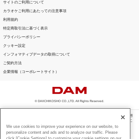
サイトのご利用について
カラオケご利用にあたっての注意事項
利用規約
特定商取引法に基づく表示
プライバシーポリシー
クッキー設定
インフォマティブデータの取得について
ご契約方法
企業情報（コーポレートサイト）
© DAIICHIKOSHO CO.,LTD. All Rights Reserved.
このサイトに掲載されている一切の文章・画像・写真・動画・音声等を、手段や形態
を問わず、著作権法の定める範囲を超えて無断で複製、転載、ファイル化などするこ
とを禁じます。
We use cookies to improve your experience on our website, to
personalize content and ads and to analyze our traffic. Please
楽曲及びコンテンツは、機種によりご利用いただけない場合があります。
click [Cookie Settings] to customize your cookie settings on our
楽曲及びコンテンツの配信日、配信内容が変更になる場合があります。