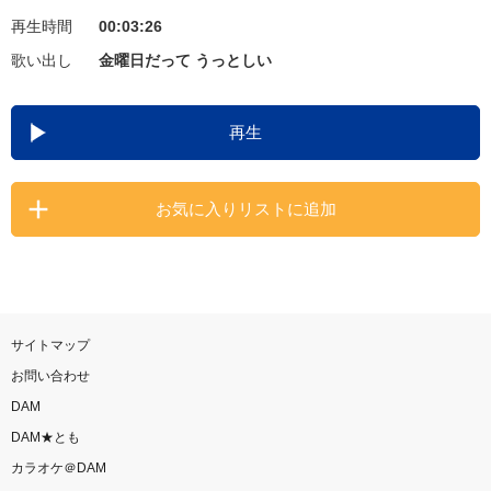
再生時間
00:03:26
お知らせ
よくあるご質問
歌い出し
金曜日だって うっとしい
DAMの新曲・ランキングなど
再生
カラオケ最新情報をチェック！
お気に入りリストに追加
自宅でカラオケ歌い放題！
家族や友達と一緒に！練習にも！
サイトマップ
お問い合わせ
DAM
DAM★とも
カラオケ＠DAM