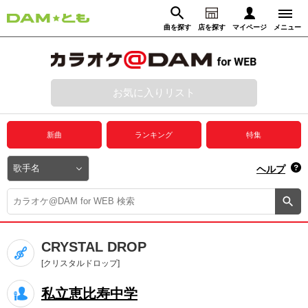
曲を探す
店を探す
マイページ
メニュー
ログイン
マイページ
お気に入りリスト
動画からさがす
録音からさがす
プレミアムサービス
新曲
ランキング
特集
DAM★とも動画
閉じる
ヘルプ
DAM★とも録音
カラオケ＠DAM
CRYSTAL DROP
ユーザー検索
[クリスタルドロップ]
私立恵比寿中学
キャンペーン