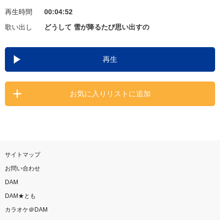
再生時間
00:04:52
お知らせ
よくあるご質問
歌い出し
どうして 雪が降るたび思い出すの
DAMの新曲・ランキングなど
再生
カラオケ最新情報をチェック！
お気に入りリストに追加
自宅でカラオケ歌い放題！
家族や友達と一緒に！練習にも！
サイトマップ
お問い合わせ
DAM
DAM★とも
カラオケ＠DAM