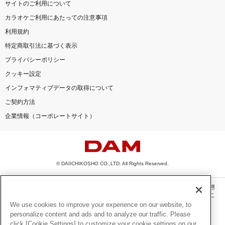
サイトのご利用について
カラオケご利用にあたっての注意事項
利用規約
特定商取引法に基づく表示
プライバシーポリシー
クッキー設定
インフォマティブデータの取得について
ご契約方法
企業情報（コーポレートサイト）
© DAIICHIKOSHO CO.,LTD. All Rights Reserved.
このサイトに掲載されている一切の文章・画像・写真・動画・音声等を、手段や形態
を問わず、著作権法の定める範囲を超えて無断で複製、転載、ファイル化などするこ
とを禁じます。
We use cookies to improve your experience on our website, to
personalize content and ads and to analyze our traffic. Please
楽曲及びコンテンツは、機種によりご利用いただけない場合があります。
click [Cookie Settings] to customize your cookie settings on our
楽曲及びコンテンツの配信日、配信内容が変更になる場合があります。