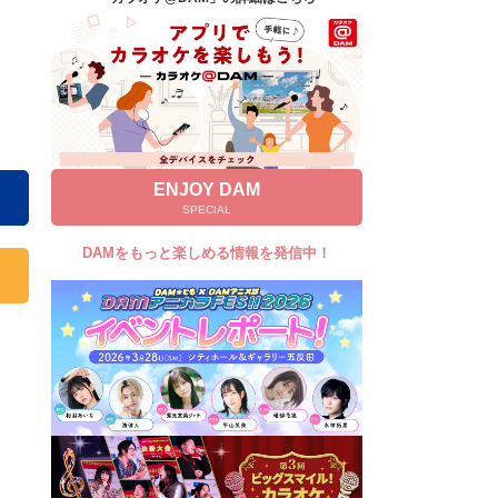
キャンペーン
お知らせ
よくあるご質問
DAMの新曲・ランキングなど
カラオケ最新情報をチェック！
ENJOY DAM
SPECIAL
DAMをもっと楽しめる情報を発信中！
自宅でカラオケ歌い放題！
家族や友達と一緒に！練習にも！