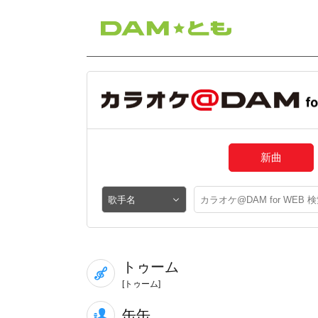
新曲
トゥーム
[トゥーム]
缶缶