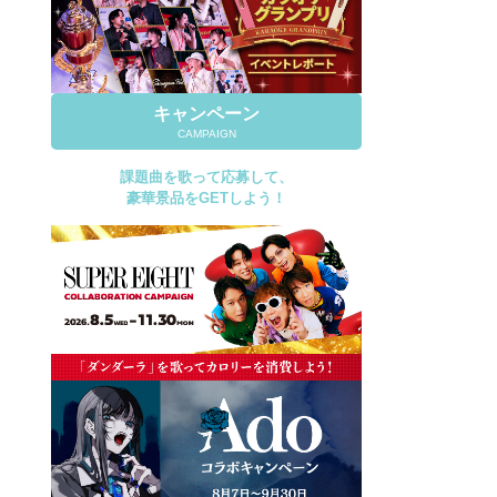
キャンペーン
CAMPAIGN
課題曲を歌って応募して、
豪華景品をGETしよう！