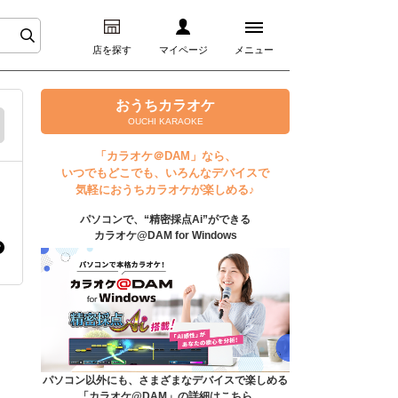
店を探す
マイページ
メニュー
ログイン
おうちカラオケ
OUCHI KARAOKE
マイページ
「カラオケ＠DAM」なら、
いつでもどこでも、いろんなデバイスで
プレミアムサービス
気軽におうちカラオケが楽しめる♪
パソコンで、“精密採点Ai”ができる
DAM★とも動画
カラオケ@DAM for Windows
DAM★とも録音
カラオケ＠DAM
ユーザー検索
パソコン以外にも、さまざまなデバイスで楽しめる
「カラオケ@DAM」の詳細はこちら