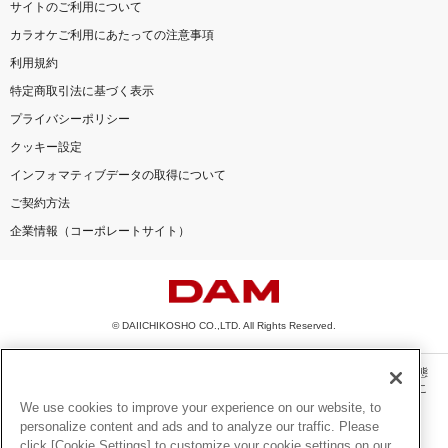
サイトのご利用について
カラオケご利用にあたっての注意事項
利用規約
特定商取引法に基づく表示
プライバシーポリシー
クッキー設定
インフォマティブデータの取得について
ご契約方法
企業情報（コーポレートサイト）
© DAIICHIKOSHO CO.,LTD. All Rights Reserved.
このサイトに掲載されている一切の文章・画像・写真・動画・音声等を、手段や形態
を問わず、著作権法の定める範囲を超えて無断で複製、転載、ファイル化などするこ
とを禁じます。
We use cookies to improve your experience on our website, to
personalize content and ads and to analyze our traffic. Please
楽曲及びコンテンツは、機種によりご利用いただけない場合があります。
click [Cookie Settings] to customize your cookie settings on our
楽曲及びコンテンツの配信日、配信内容が変更になる場合があります。