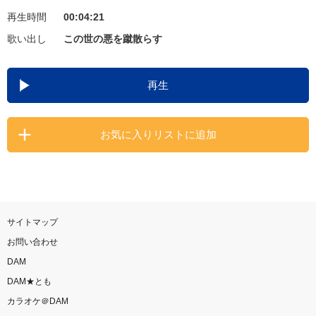
再生時間
00:04:21
お知らせ
よくあるご質問
歌い出し
この世の悪を蹴散らす
DAMの新曲・ランキングなど
再生
カラオケ最新情報をチェック！
お気に入りリストに追加
自宅でカラオケ歌い放題！
家族や友達と一緒に！練習にも！
サイトマップ
お問い合わせ
DAM
DAM★とも
カラオケ＠DAM