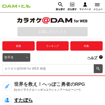
曲を探す
店を探す
マイページ
メニュー
ログイン
マイページ
お気に入りリスト
動画からさがす
録音からさがす
プレミアムサービス
新曲
ランキング
特集
DAM★とも動画
閉じる
ヘルプ
DAM★とも録音
カラオケ＠DAM
世界を救え！へっぽこ勇者のRPG
ユーザー検索
[セカイヲスクエヘッポコユウシャノアールピージー]
すたぽら
キャンペーン