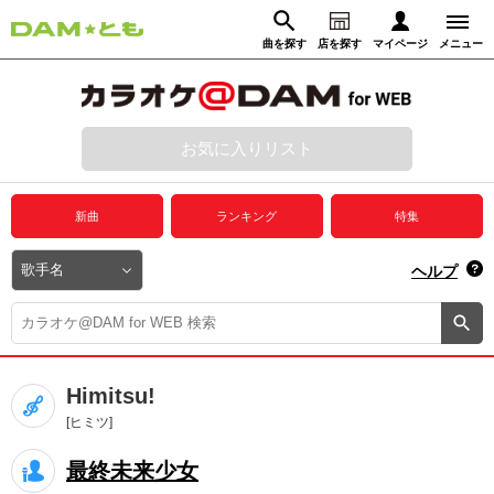
曲を探す
店を探す
マイページ
メニュー
ログイン
マイページ
お気に入りリスト
動画からさがす
録音からさがす
プレミアムサービス
新曲
ランキング
特集
DAM★とも動画
閉じる
ヘルプ
DAM★とも録音
カラオケ＠DAM
Himitsu!
ユーザー検索
[ヒミツ]
最終未来少女
キャンペーン