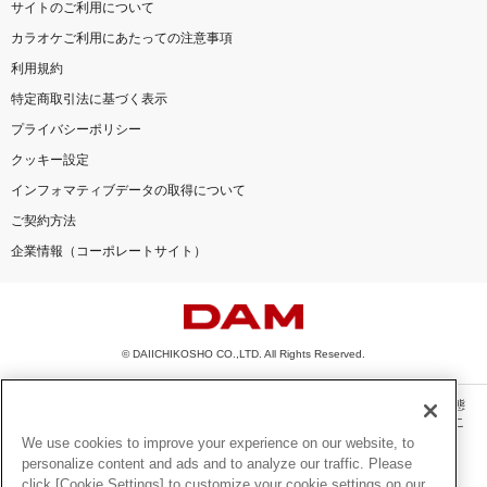
サイトのご利用について
カラオケご利用にあたっての注意事項
利用規約
特定商取引法に基づく表示
プライバシーポリシー
クッキー設定
インフォマティブデータの取得について
ご契約方法
企業情報（コーポレートサイト）
© DAIICHIKOSHO CO.,LTD. All Rights Reserved.
このサイトに掲載されている一切の文章・画像・写真・動画・音声等を、手段や形態
を問わず、著作権法の定める範囲を超えて無断で複製、転載、ファイル化などするこ
とを禁じます。
We use cookies to improve your experience on our website, to
personalize content and ads and to analyze our traffic. Please
楽曲及びコンテンツは、機種によりご利用いただけない場合があります。
click [Cookie Settings] to customize your cookie settings on our
楽曲及びコンテンツの配信日、配信内容が変更になる場合があります。