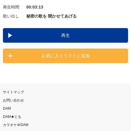
再生時間
00:03:13
お知らせ
よくあるご質問
歌い出し
秘密の歌を 聞かせてあげる
DAMの新曲・ランキングなど
再生
カラオケ最新情報をチェック！
お気に入りリストに追加
自宅でカラオケ歌い放題！
家族や友達と一緒に！練習にも！
サイトマップ
お問い合わせ
DAM
DAM★とも
カラオケ＠DAM