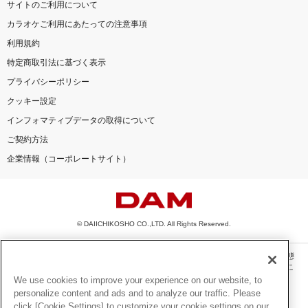
サイトのご利用について
カラオケご利用にあたっての注意事項
利用規約
特定商取引法に基づく表示
プライバシーポリシー
クッキー設定
インフォマティブデータの取得について
ご契約方法
企業情報（コーポレートサイト）
© DAIICHIKOSHO CO.,LTD. All Rights Reserved.
このサイトに掲載されている一切の文章・画像・写真・動画・音声等を、手段や形態
を問わず、著作権法の定める範囲を超えて無断で複製、転載、ファイル化などするこ
とを禁じます。
We use cookies to improve your experience on our website, to
personalize content and ads and to analyze our traffic. Please
楽曲及びコンテンツは、機種によりご利用いただけない場合があります。
click [Cookie Settings] to customize your cookie settings on our
楽曲及びコンテンツの配信日、配信内容が変更になる場合があります。