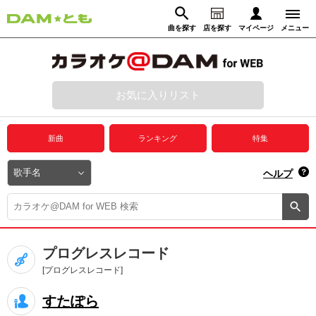
曲を探す
店を探す
マイページ
メニュー
ログイン
マイページ
お気に入りリスト
動画からさがす
録音からさがす
プレミアムサービス
新曲
ランキング
特集
DAM★とも動画
閉じる
ヘルプ
DAM★とも録音
カラオケ＠DAM
プログレスレコード
ユーザー検索
[プログレスレコード]
すたぽら
キャンペーン