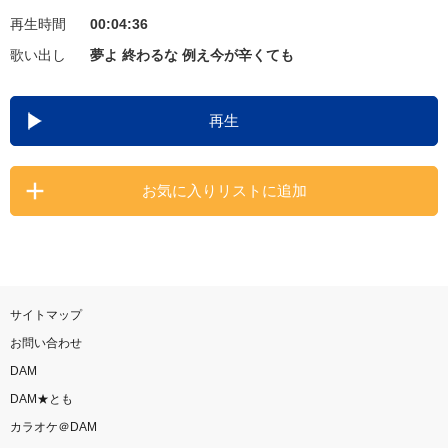
再生時間
00:04:36
お知らせ
よくあるご質問
歌い出し
夢よ 終わるな 例え今が辛くても
DAMの新曲・ランキングなど
再生
カラオケ最新情報をチェック！
お気に入りリストに追加
自宅でカラオケ歌い放題！
家族や友達と一緒に！練習にも！
サイトマップ
お問い合わせ
DAM
DAM★とも
カラオケ＠DAM