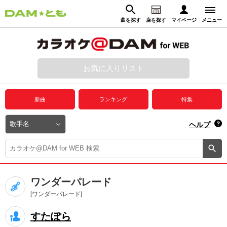
曲を探す
店を探す
マイページ
メニュー
ログイン
マイページ
お気に入りリスト
動画からさがす
録音からさがす
プレミアムサービス
新曲
ランキング
特集
DAM★とも動画
閉じる
ヘルプ
DAM★とも録音
カラオケ＠DAM
ワンダーパレード
ユーザー検索
[ワンダーパレード]
すたぽら
キャンペーン