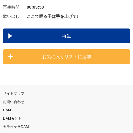
再生時間
00:03:53
お知らせ
よくあるご質問
歌い出し
ここで踊る子は手を上げて!
DAMの新曲・ランキングなど
再生
カラオケ最新情報をチェック！
お気に入りリストに追加
自宅でカラオケ歌い放題！
家族や友達と一緒に！練習にも！
サイトマップ
お問い合わせ
DAM
DAM★とも
カラオケ＠DAM