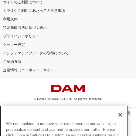
サイトのご利用について
カラオケご利用にあたっての注意事項
利用規約
特定商取引法に基づく表示
プライバシーポリシー
クッキー設定
インフォマティブデータの取得について
ご契約方法
企業情報（コーポレートサイト）
© DAIICHIKOSHO CO.,LTD. All Rights Reserved.
このサイトに掲載されている一切の文章・画像・写真・動画・音声等を、手段や形態
を問わず、著作権法の定める範囲を超えて無断で複製、転載、ファイル化などするこ
とを禁じます。
We use cookies to improve your experience on our website, to
personalize content and ads and to analyze our traffic. Please
楽曲及びコンテンツは、機種によりご利用いただけない場合があります。
click [Cookie Settings] to customize your cookie settings on our
楽曲及びコンテンツの配信日、配信内容が変更になる場合があります。