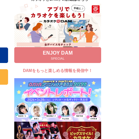
キャンペーン
お知らせ
よくあるご質問
DAMの新曲・ランキングなど
カラオケ最新情報をチェック！
ENJOY DAM
SPECIAL
DAMをもっと楽しめる情報を発信中！
自宅でカラオケ歌い放題！
家族や友達と一緒に！練習にも！