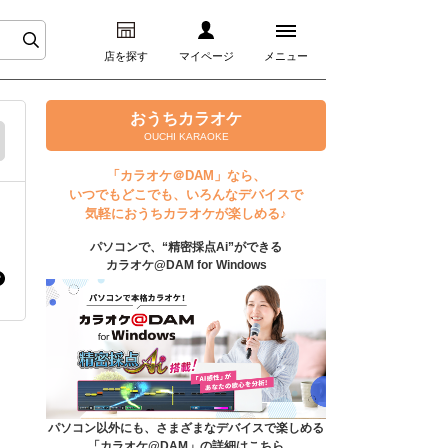
店を探す
マイページ
メニュー
ログイン
おうちカラオケ
OUCHI KARAOKE
マイページ
「カラオケ＠DAM」なら、
いつでもどこでも、いろんなデバイスで
プレミアムサービス
気軽におうちカラオケが楽しめる♪
パソコンで、“精密採点Ai”ができる
DAM★とも動画
カラオケ@DAM for Windows
DAM★とも録音
カラオケ＠DAM
ユーザー検索
パソコン以外にも、さまざまなデバイスで楽しめる
「カラオケ@DAM」の詳細はこちら