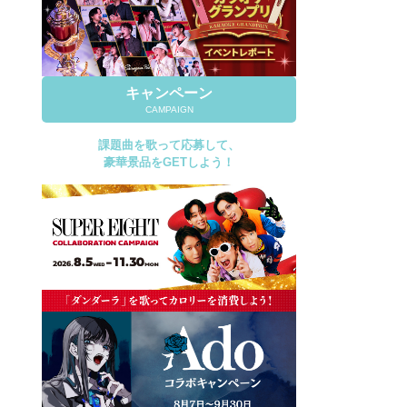
キャンペーン
CAMPAIGN
課題曲を歌って応募して、
豪華景品をGETしよう！