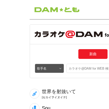
新曲
世界を射抜いて
[セカイヲイヌイテ]
Sou