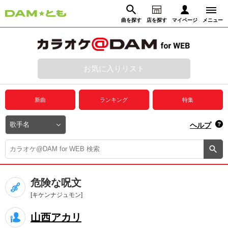
曲を探す
店を探す
マイページ
メニュー
ログイン
マイページ
お気に入りリスト
動画からさがす
録音からさがす
プレミアムサービス
新曲
ランキング
特集
DAM★とも動画
閉じる
ヘルプ
DAM★とも録音
カラオケ＠DAM
危険な呪文
ユーザー検索
[キケンナジュモン]
山西アカリ
キャンペーン