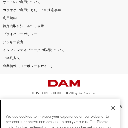
サイトのご利用について
カラオケご利用にあたっての注意事項
利用規約
特定商取引法に基づく表示
プライバシーポリシー
クッキー設定
インフォマティブデータの取得について
ご契約方法
企業情報（コーポレートサイト）
© DAIICHIKOSHO CO.,LTD. All Rights Reserved.
このサイトに掲載されている一切の文章・画像・写真・動画・音声等を、手段や形態
を問わず、著作権法の定める範囲を超えて無断で複製、転載、ファイル化などするこ
とを禁じます。
We use cookies to improve your experience on our website, to
personalize content and ads and to analyze our traffic. Please
楽曲及びコンテンツは、機種によりご利用いただけない場合があります。
click [Cookie Settings] to customize your cookie settings on our
楽曲及びコンテンツの配信日、配信内容が変更になる場合があります。