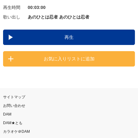
再生時間
00:03:00
お知らせ
よくあるご質問
歌い出し
あのひとは忍者 あのひとは忍者
DAMの新曲・ランキングなど
再生
カラオケ最新情報をチェック！
お気に入りリストに追加
自宅でカラオケ歌い放題！
家族や友達と一緒に！練習にも！
サイトマップ
お問い合わせ
DAM
DAM★とも
カラオケ＠DAM