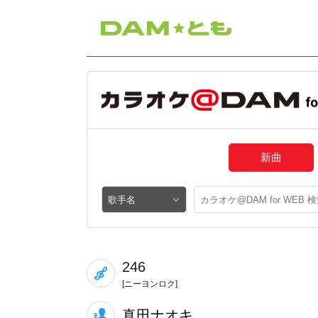
新曲
246
[ニーヨンロク]
真田ナオキ