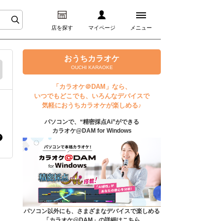
店を探す
マイページ
メニュー
ログイン
おうちカラオケ
OUCHI KARAOKE
マイページ
「カラオケ＠DAM」なら、
いつでもどこでも、いろんなデバイスで
プレミアムサービス
気軽におうちカラオケが楽しめる♪
パソコンで、“精密採点Ai”ができる
DAM★とも動画
カラオケ@DAM for Windows
DAM★とも録音
カラオケ＠DAM
ユーザー検索
パソコン以外にも、さまざまなデバイスで楽しめる
「カラオケ@DAM」の詳細はこちら