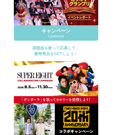
キャンペーン
CAMPAIGN
課題曲を歌って応募して、
豪華景品をGETしよう！