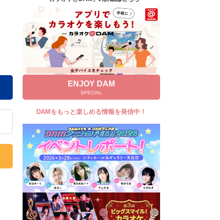
キャンペーン
お知らせ
よくあるご質問
DAMの新曲・ランキングなど
カラオケ最新情報をチェック！
ENJOY DAM
SPECIAL
DAMをもっと楽しめる情報を発信中！
自宅でカラオケ歌い放題！
家族や友達と一緒に！練習にも！