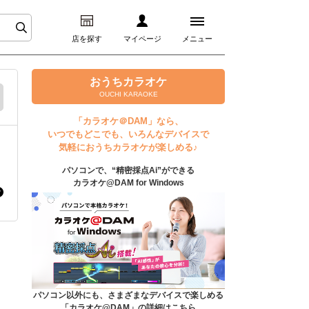
店を探す
マイページ
メニュー
ログイン
おうちカラオケ
OUCHI KARAOKE
マイページ
「カラオケ＠DAM」なら、
いつでもどこでも、いろんなデバイスで
プレミアムサービス
気軽におうちカラオケが楽しめる♪
パソコンで、“精密採点Ai”ができる
DAM★とも動画
カラオケ@DAM for Windows
DAM★とも録音
カラオケ＠DAM
ユーザー検索
パソコン以外にも、さまざまなデバイスで楽しめる
「カラオケ@DAM」の詳細はこちら