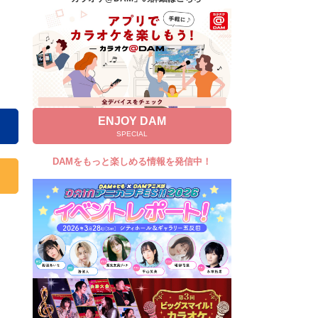
キャンペーン
お知らせ
よくあるご質問
DAMの新曲・ランキングなど
カラオケ最新情報をチェック！
ENJOY DAM
SPECIAL
DAMをもっと楽しめる情報を発信中！
自宅でカラオケ歌い放題！
家族や友達と一緒に！練習にも！