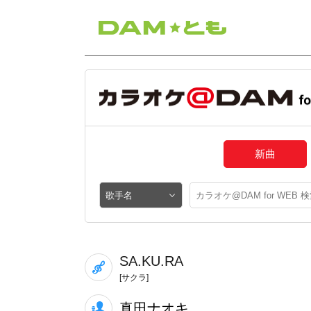
新曲
SA.KU.RA
[サクラ]
真田ナオキ