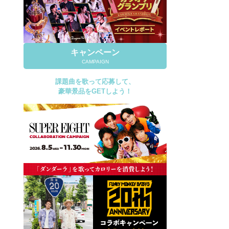
キャンペーン
CAMPAIGN
課題曲を歌って応募して、
豪華景品をGETしよう！