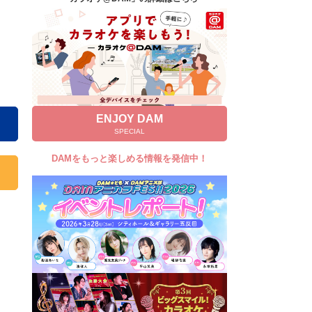
キャンペーン
お知らせ
よくあるご質問
DAMの新曲・ランキングなど
カラオケ最新情報をチェック！
ENJOY DAM
SPECIAL
DAMをもっと楽しめる情報を発信中！
自宅でカラオケ歌い放題！
家族や友達と一緒に！練習にも！