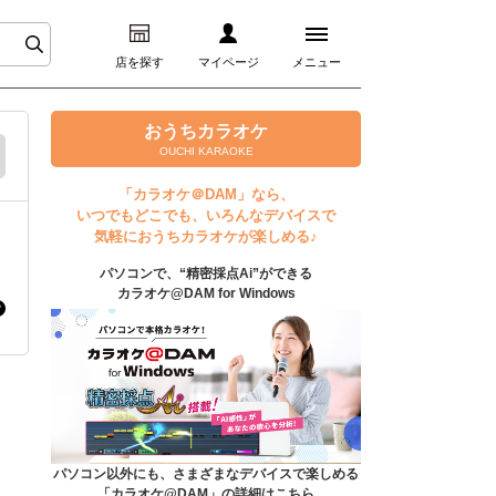
店を探す
マイページ
メニュー
ログイン
おうちカラオケ
OUCHI KARAOKE
マイページ
「カラオケ＠DAM」なら、
いつでもどこでも、いろんなデバイスで
プレミアムサービス
気軽におうちカラオケが楽しめる♪
パソコンで、“精密採点Ai”ができる
DAM★とも動画
カラオケ@DAM for Windows
DAM★とも録音
カラオケ＠DAM
ユーザー検索
パソコン以外にも、さまざまなデバイスで楽しめる
「カラオケ@DAM」の詳細はこちら