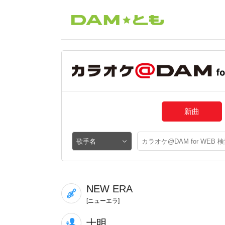
新曲
NEW ERA
[ニューエラ]
十明