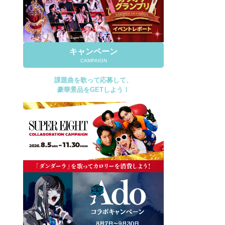
キャンペーン
CAMPAIGN
課題曲を歌って応募して、
豪華景品をGETしよう！