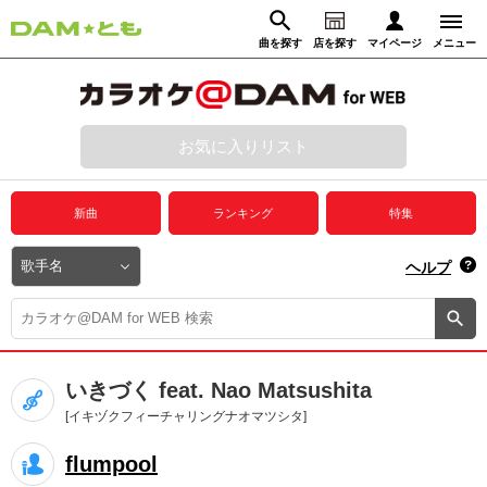
曲を探す
店を探す
マイページ
メニュー
ログイン
マイページ
お気に入りリスト
動画からさがす
録音からさがす
プレミアムサービス
新曲
ランキング
特集
DAM★とも動画
閉じる
ヘルプ
DAM★とも録音
カラオケ＠DAM
いきづく feat. Nao Matsushita
ユーザー検索
[イキヅクフィーチャリングナオマツシタ]
flumpool
キャンペーン