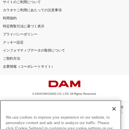
サイトのご利用について
カラオケご利用にあたっての注意事項
利用規約
特定商取引法に基づく表示
プライバシーポリシー
クッキー設定
インフォマティブデータの取得について
ご契約方法
企業情報（コーポレートサイト）
© DAIICHIKOSHO CO.,LTD. All Rights Reserved.
このサイトに掲載されている一切の文章・画像・写真・動画・音声等を、手段や形態
を問わず、著作権法の定める範囲を超えて無断で複製、転載、ファイル化などするこ
とを禁じます。
We use cookies to improve your experience on our website, to
personalize content and ads and to analyze our traffic. Please
楽曲及びコンテンツは、機種によりご利用いただけない場合があります。
click [Cookie Settings] to customize your cookie settings on our
楽曲及びコンテンツの配信日、配信内容が変更になる場合があります。