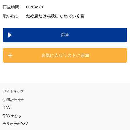
再生時間
00:04:28
お知らせ
よくあるご質問
歌い出し
ため息だけを残して 出ていく君
DAMの新曲・ランキングなど
再生
カラオケ最新情報をチェック！
お気に入りリストに追加
自宅でカラオケ歌い放題！
家族や友達と一緒に！練習にも！
サイトマップ
お問い合わせ
DAM
DAM★とも
カラオケ＠DAM