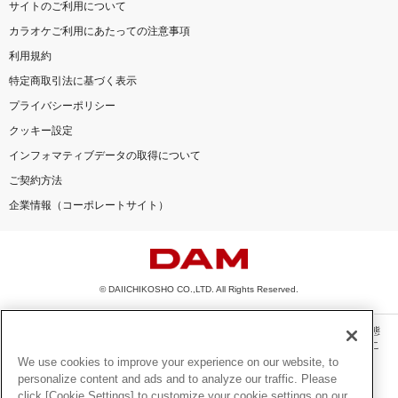
サイトのご利用について
カラオケご利用にあたっての注意事項
利用規約
特定商取引法に基づく表示
プライバシーポリシー
クッキー設定
インフォマティブデータの取得について
ご契約方法
企業情報（コーポレートサイト）
© DAIICHIKOSHO CO.,LTD. All Rights Reserved.
このサイトに掲載されている一切の文章・画像・写真・動画・音声等を、手段や形態
を問わず、著作権法の定める範囲を超えて無断で複製、転載、ファイル化などするこ
とを禁じます。
We use cookies to improve your experience on our website, to
personalize content and ads and to analyze our traffic. Please
楽曲及びコンテンツは、機種によりご利用いただけない場合があります。
click [Cookie Settings] to customize your cookie settings on our
楽曲及びコンテンツの配信日、配信内容が変更になる場合があります。