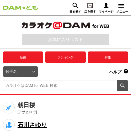
曲を探す
店を探す
マイページ
メニュー
ログイン
マイページ
お気に入りリスト
動画からさがす
録音からさがす
プレミアムサービス
新曲
ランキング
特集
DAM★とも動画
閉じる
ヘルプ
DAM★とも録音
カラオケ＠DAM
朝日楼
ユーザー検索
[アサヒロウ]
石川さゆり
キャンペーン