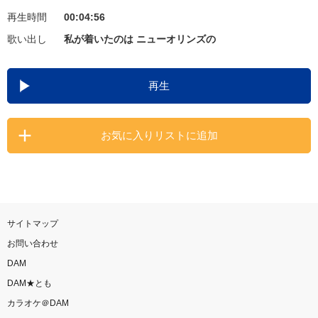
再生時間
00:04:56
お知らせ
よくあるご質問
歌い出し
私が着いたのは ニューオリンズの
DAMの新曲・ランキングなど
再生
カラオケ最新情報をチェック！
お気に入りリストに追加
自宅でカラオケ歌い放題！
家族や友達と一緒に！練習にも！
サイトマップ
お問い合わせ
DAM
DAM★とも
カラオケ＠DAM