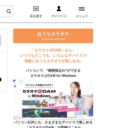
店を探す
マイページ
メニュー
ログイン
おうちカラオケ
OUCHI KARAOKE
マイページ
「カラオケ＠DAM」なら、
いつでもどこでも、いろんなデバイスで
プレミアムサービス
気軽におうちカラオケが楽しめる♪
パソコンで、“精密採点Ai”ができる
DAM★とも動画
カラオケ@DAM for Windows
DAM★とも録音
カラオケ＠DAM
ユーザー検索
パソコン以外にも、さまざまなデバイスで楽しめる
「カラオケ@DAM」の詳細はこちら