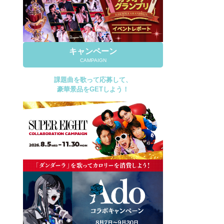
キャンペーン
CAMPAIGN
課題曲を歌って応募して、
豪華景品をGETしよう！