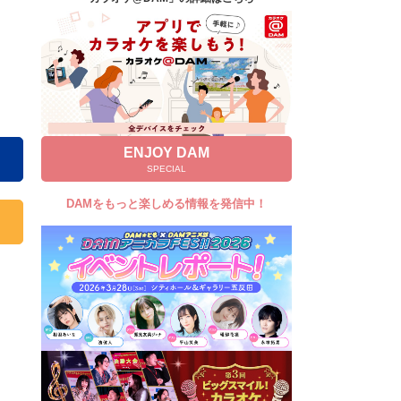
キャンペーン
お知らせ
よくあるご質問
DAMの新曲・ランキングなど
カラオケ最新情報をチェック！
ENJOY DAM
SPECIAL
DAMをもっと楽しめる情報を発信中！
自宅でカラオケ歌い放題！
家族や友達と一緒に！練習にも！