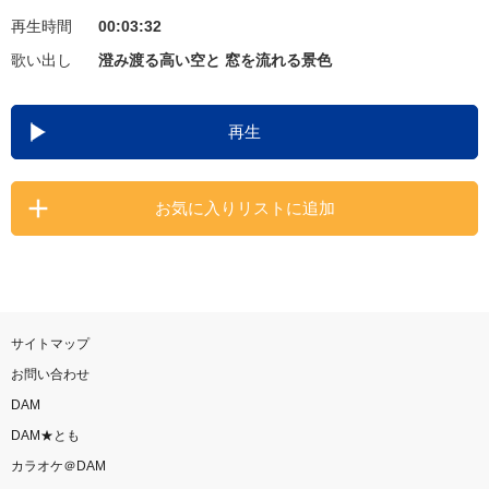
再生時間
00:03:32
お知らせ
よくあるご質問
歌い出し
澄み渡る高い空と 窓を流れる景色
DAMの新曲・ランキングなど
再生
カラオケ最新情報をチェック！
お気に入りリストに追加
自宅でカラオケ歌い放題！
家族や友達と一緒に！練習にも！
サイトマップ
お問い合わせ
DAM
DAM★とも
カラオケ＠DAM