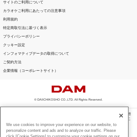
サイトのご利用について
カラオケご利用にあたっての注意事項
利用規約
特定商取引法に基づく表示
プライバシーポリシー
クッキー設定
インフォマティブデータの取得について
ご契約方法
企業情報（コーポレートサイト）
© DAIICHIKOSHO CO.,LTD. All Rights Reserved.
このサイトに掲載されている一切の文章・画像・写真・動画・音声等を、手段や形態
を問わず、著作権法の定める範囲を超えて無断で複製、転載、ファイル化などするこ
とを禁じます。
We use cookies to improve your experience on our website, to
personalize content and ads and to analyze our traffic. Please
楽曲及びコンテンツは、機種によりご利用いただけない場合があります。
click [Cookie Settings] to customize your cookie settings on our
楽曲及びコンテンツの配信日、配信内容が変更になる場合があります。