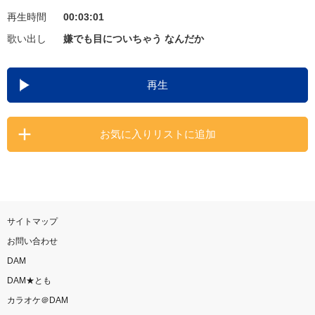
再生時間
00:03:01
お知らせ
よくあるご質問
歌い出し
嫌でも目についちゃう なんだか
DAMの新曲・ランキングなど
再生
カラオケ最新情報をチェック！
お気に入りリストに追加
自宅でカラオケ歌い放題！
家族や友達と一緒に！練習にも！
サイトマップ
お問い合わせ
DAM
DAM★とも
カラオケ＠DAM