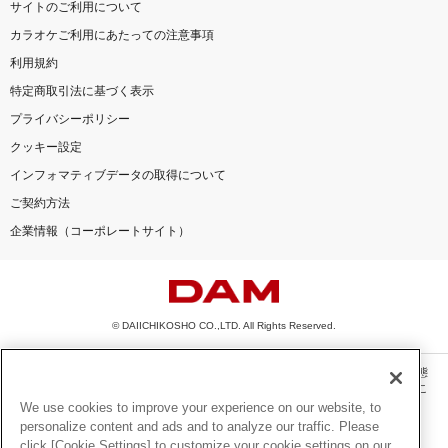
サイトのご利用について
カラオケご利用にあたっての注意事項
利用規約
特定商取引法に基づく表示
プライバシーポリシー
クッキー設定
インフォマティブデータの取得について
ご契約方法
企業情報（コーポレートサイト）
© DAIICHIKOSHO CO.,LTD. All Rights Reserved.
このサイトに掲載されている一切の文章・画像・写真・動画・音声等を、手段や形態
を問わず、著作権法の定める範囲を超えて無断で複製、転載、ファイル化などするこ
とを禁じます。
We use cookies to improve your experience on our website, to
personalize content and ads and to analyze our traffic. Please
楽曲及びコンテンツは、機種によりご利用いただけない場合があります。
click [Cookie Settings] to customize your cookie settings on our
楽曲及びコンテンツの配信日、配信内容が変更になる場合があります。