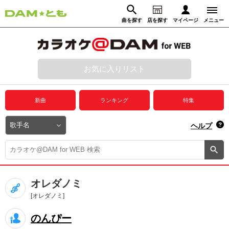
曲を探す
店を探す
マイページ
メニュー
ログイン
マイページ
お気に入りリスト
動画からさがす
録音からさがす
プレミアムサービス
新曲
ランキング
特集
DAM★とも動画
閉じる
ヘルプ
DAM★とも録音
カラオケ＠DAM
オレダノミ
ユーザー検索
[オレダノミ]
のんぴー
キャンペーン