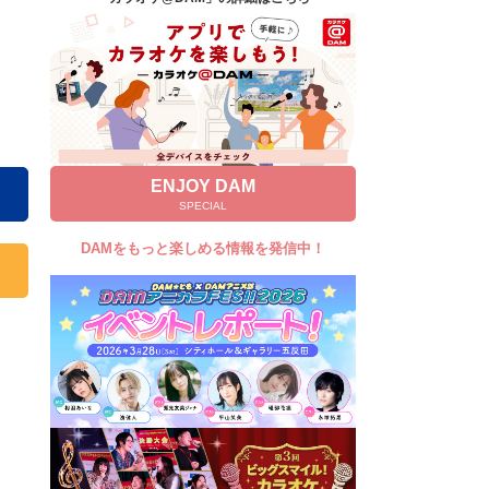
キャンペーン
お知らせ
よくあるご質問
DAMの新曲・ランキングなど
カラオケ最新情報をチェック！
ENJOY DAM
SPECIAL
DAMをもっと楽しめる情報を発信中！
自宅でカラオケ歌い放題！
家族や友達と一緒に！練習にも！