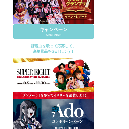
キャンペーン
CAMPAIGN
課題曲を歌って応募して、
豪華景品をGETしよう！