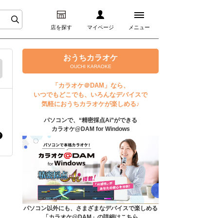
店を探す
マイページ
メニュー
ログイン
おうちカラオケ
OUCHI KARAOKE
マイページ
「カラオケ＠DAM」なら、
いつでもどこでも、いろんなデバイスで
プレミアムサービス
気軽におうちカラオケが楽しめる♪
パソコンで、“精密採点Ai”ができる
DAM★とも動画
カラオケ@DAM for Windows
DAM★とも録音
カラオケ＠DAM
ユーザー検索
パソコン以外にも、さまざまなデバイスで楽しめる
「カラオケ@DAM」の詳細はこちら