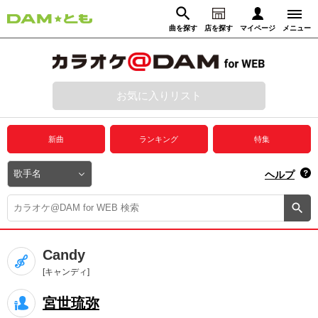
曲を探す
店を探す
マイページ
メニュー
ログイン
マイページ
お気に入りリスト
動画からさがす
録音からさがす
プレミアムサービス
新曲
ランキング
特集
DAM★とも動画
閉じる
ヘルプ
DAM★とも録音
カラオケ＠DAM
Candy
ユーザー検索
[キャンディ]
宮世琉弥
キャンペーン