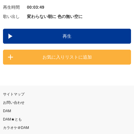
再生時間
00:03:49
お知らせ
よくあるご質問
歌い出し
変わらない朝に 色の無い空に
DAMの新曲・ランキングなど
再生
カラオケ最新情報をチェック！
お気に入りリストに追加
自宅でカラオケ歌い放題！
家族や友達と一緒に！練習にも！
サイトマップ
お問い合わせ
DAM
DAM★とも
カラオケ＠DAM