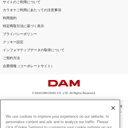
サイトのご利用について
カラオケご利用にあたっての注意事項
利用規約
特定商取引法に基づく表示
プライバシーポリシー
クッキー設定
インフォマティブデータの取得について
ご契約方法
企業情報（コーポレートサイト）
© DAIICHIKOSHO CO.,LTD. All Rights Reserved.
このサイトに掲載されている一切の文章・画像・写真・動画・音声等を、手段や形態
を問わず、著作権法の定める範囲を超えて無断で複製、転載、ファイル化などするこ
とを禁じます。
We use cookies to improve your experience on our website, to
personalize content and ads and to analyze our traffic. Please
楽曲及びコンテンツは、機種によりご利用いただけない場合があります。
click [Cookie Settings] to customize your cookie settings on our
楽曲及びコンテンツの配信日、配信内容が変更になる場合があります。