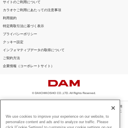
サイトのご利用について
カラオケご利用にあたっての注意事項
利用規約
特定商取引法に基づく表示
プライバシーポリシー
クッキー設定
インフォマティブデータの取得について
ご契約方法
企業情報（コーポレートサイト）
© DAIICHIKOSHO CO.,LTD. All Rights Reserved.
このサイトに掲載されている一切の文章・画像・写真・動画・音声等を、手段や形態
を問わず、著作権法の定める範囲を超えて無断で複製、転載、ファイル化などするこ
とを禁じます。
We use cookies to improve your experience on our website, to
personalize content and ads and to analyze our traffic. Please
楽曲及びコンテンツは、機種によりご利用いただけない場合があります。
click [Cookie Settings] to customize your cookie settings on our
楽曲及びコンテンツの配信日、配信内容が変更になる場合があります。