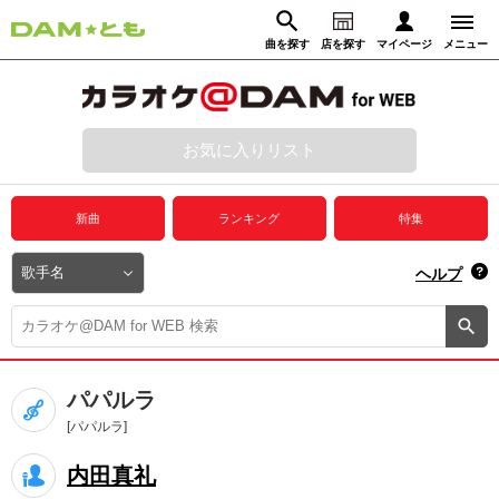
曲を探す
店を探す
マイページ
メニュー
ログイン
マイページ
お気に入りリスト
動画からさがす
録音からさがす
プレミアムサービス
新曲
ランキング
特集
DAM★とも動画
閉じる
ヘルプ
DAM★とも録音
カラオケ＠DAM
パパルラ
ユーザー検索
[パパルラ]
内田真礼
キャンペーン