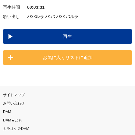
再生時間
00:03:31
お知らせ
よくあるご質問
歌い出し
パパルラ パ パ パパ パルラ
DAMの新曲・ランキングなど
再生
カラオケ最新情報をチェック！
お気に入りリストに追加
自宅でカラオケ歌い放題！
家族や友達と一緒に！練習にも！
サイトマップ
お問い合わせ
DAM
DAM★とも
カラオケ＠DAM