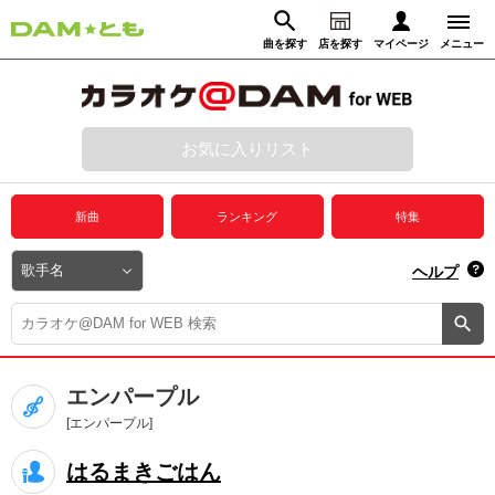
曲を探す
店を探す
マイページ
メニュー
ログイン
マイページ
お気に入りリスト
動画からさがす
録音からさがす
プレミアムサービス
新曲
ランキング
特集
DAM★とも動画
閉じる
ヘルプ
DAM★とも録音
カラオケ＠DAM
エンパープル
ユーザー検索
[エンパープル]
はるまきごはん
キャンペーン