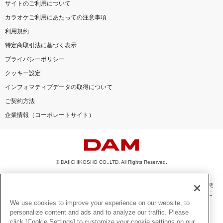
サイトのご利用について
カラオケご利用にあたっての注意事項
利用規約
特定商取引法に基づく表示
プライバシーポリシー
クッキー設定
インフォマティブデータの取得について
ご契約方法
企業情報（コーポレートサイト）
© DAIICHIKOSHO CO.,LTD. All Rights Reserved.
このサイトに掲載されている一切の文章・画像・写真・動画・音声等を、手段や形態
を問わず、著作権法の定める範囲を超えて無断で複製、転載、ファイル化などするこ
とを禁じます。
We use cookies to improve your experience on our website, to
personalize content and ads and to analyze our traffic. Please
楽曲及びコンテンツは、機種によりご利用いただけない場合があります。
click [Cookie Settings] to customize your cookie settings on our
楽曲及びコンテンツの配信日、配信内容が変更になる場合があります。