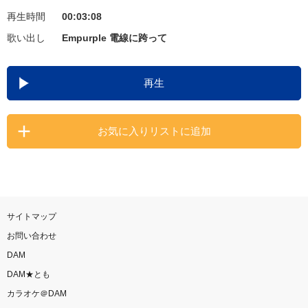
再生時間
00:03:08
お知らせ
よくあるご質問
歌い出し
Empurple 電線に跨って
DAMの新曲・ランキングなど
再生
カラオケ最新情報をチェック！
お気に入りリストに追加
自宅でカラオケ歌い放題！
家族や友達と一緒に！練習にも！
サイトマップ
お問い合わせ
DAM
DAM★とも
カラオケ＠DAM