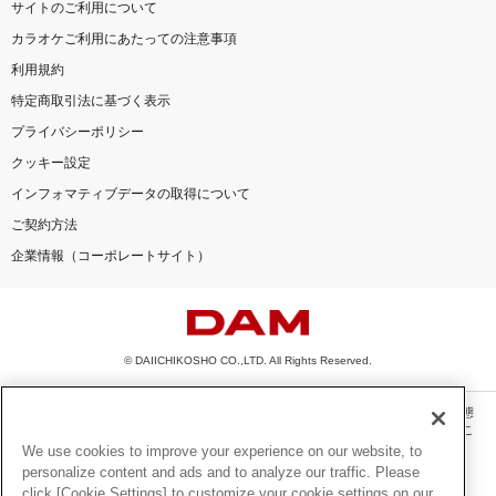
サイトのご利用について
カラオケご利用にあたっての注意事項
利用規約
特定商取引法に基づく表示
プライバシーポリシー
クッキー設定
インフォマティブデータの取得について
ご契約方法
企業情報（コーポレートサイト）
© DAIICHIKOSHO CO.,LTD. All Rights Reserved.
このサイトに掲載されている一切の文章・画像・写真・動画・音声等を、手段や形態
を問わず、著作権法の定める範囲を超えて無断で複製、転載、ファイル化などするこ
とを禁じます。
We use cookies to improve your experience on our website, to
personalize content and ads and to analyze our traffic. Please
楽曲及びコンテンツは、機種によりご利用いただけない場合があります。
click [Cookie Settings] to customize your cookie settings on our
楽曲及びコンテンツの配信日、配信内容が変更になる場合があります。