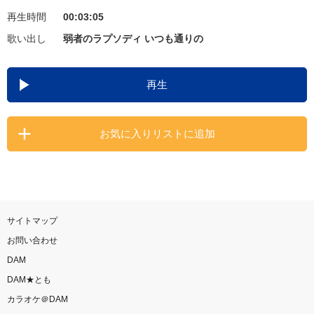
再生時間
00:03:05
お知らせ
よくあるご質問
歌い出し
弱者のラプソディ いつも通りの
DAMの新曲・ランキングなど
再生
カラオケ最新情報をチェック！
お気に入りリストに追加
自宅でカラオケ歌い放題！
家族や友達と一緒に！練習にも！
サイトマップ
お問い合わせ
DAM
DAM★とも
カラオケ＠DAM