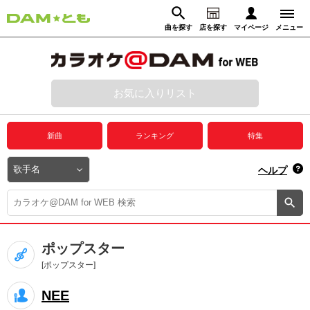
曲を探す
店を探す
マイページ
メニュー
ログイン
マイページ
お気に入りリスト
動画からさがす
録音からさがす
プレミアムサービス
新曲
ランキング
特集
DAM★とも動画
閉じる
ヘルプ
DAM★とも録音
カラオケ＠DAM
ポップスター
ユーザー検索
[ポップスター]
NEE
キャンペーン