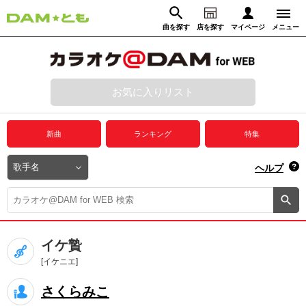
曲を探す
店を探す
マイページ
メニュー
ログイン
マイページ
お気に入りリスト
動画からさがす
録音からさがす
プレミアムサービス
新曲
ランキング
特集
DAM★とも動画
閉じる
ヘルプ
DAM★とも録音
カラオケ＠DAM
イケ贄
ユーザー検索
[イケニエ]
さくらみこ
キャンペーン