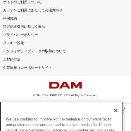
サイトのご利用について
カラオケご利用にあたっての注意事項
利用規約
特定商取引法に基づく表示
プライバシーポリシー
クッキー設定
インフォマティブデータの取得について
ご契約方法
企業情報（コーポレートサイト）
© DAIICHIKOSHO CO.,LTD. All Rights Reserved.
このサイトに掲載されている一切の文章・画像・写真・動画・音声等を、手段や形態
を問わず、著作権法の定める範囲を超えて無断で複製、転載、ファイル化などするこ
とを禁じます。
We use cookies to improve your experience on our website, to
personalize content and ads and to analyze our traffic. Please
楽曲及びコンテンツは、機種によりご利用いただけない場合があります。
click [Cookie Settings] to customize your cookie settings on our
楽曲及びコンテンツの配信日、配信内容が変更になる場合があります。