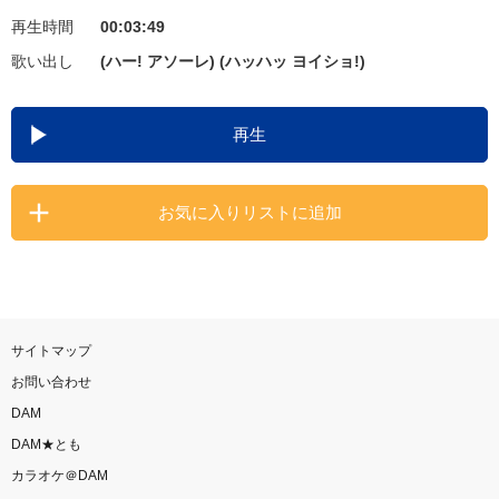
再生時間
00:03:49
お知らせ
よくあるご質問
歌い出し
(ハー! アソーレ) (ハッハッ ヨイショ!)
DAMの新曲・ランキングなど
再生
カラオケ最新情報をチェック！
お気に入りリストに追加
自宅でカラオケ歌い放題！
家族や友達と一緒に！練習にも！
サイトマップ
お問い合わせ
DAM
DAM★とも
カラオケ＠DAM