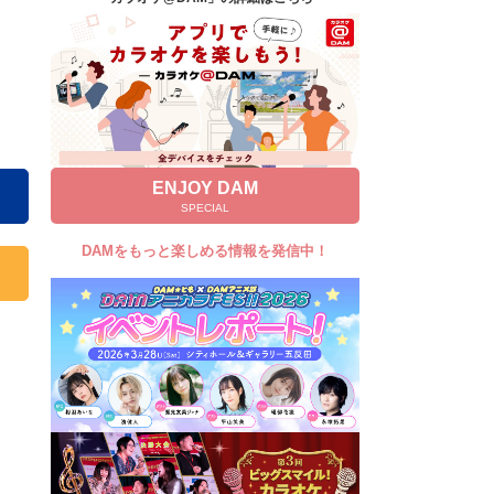
キャンペーン
お知らせ
よくあるご質問
DAMの新曲・ランキングなど
カラオケ最新情報をチェック！
ENJOY DAM
SPECIAL
DAMをもっと楽しめる情報を発信中！
自宅でカラオケ歌い放題！
家族や友達と一緒に！練習にも！