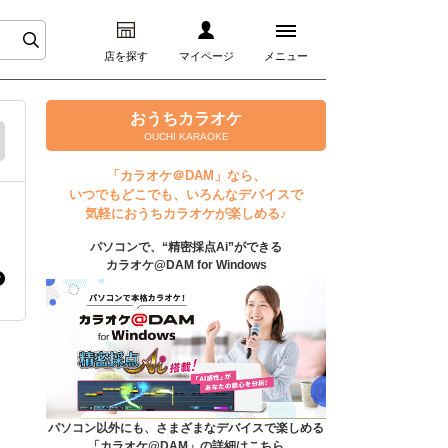
店を探す
マイページ
メニュー
ログイン
おうちカラオケ
OUCHI KARAOKE
マイページ
「カラオケ＠DAM」なら、
いつでもどこでも、いろんなデバイスで
プレミアムサービス
気軽におうちカラオケが楽しめる♪
パソコンで、“精密採点Ai”ができる
DAM★とも動画
カラオケ@DAM for Windows
DAM★とも録音
カラオケ＠DAM
ユーザー検索
パソコン以外にも、さまざまなデバイスで楽しめる
「カラオケ@DAM」の詳細はこちら