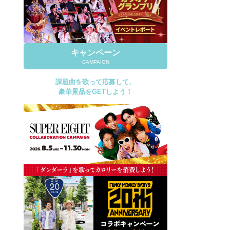
キャンペーン
CAMPAIGN
課題曲を歌って応募して、
豪華景品をGETしよう！