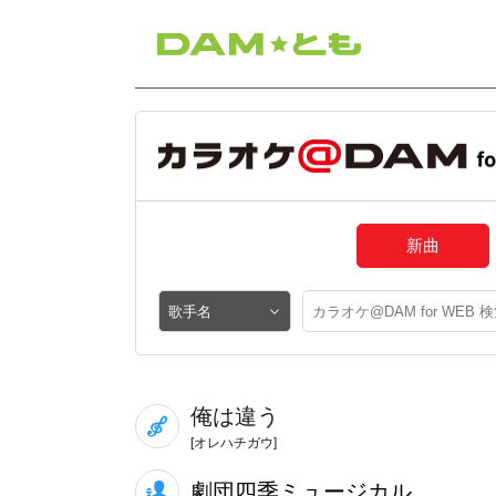
新曲
俺は違う
[オレハチガウ]
劇団四季ミュージカル