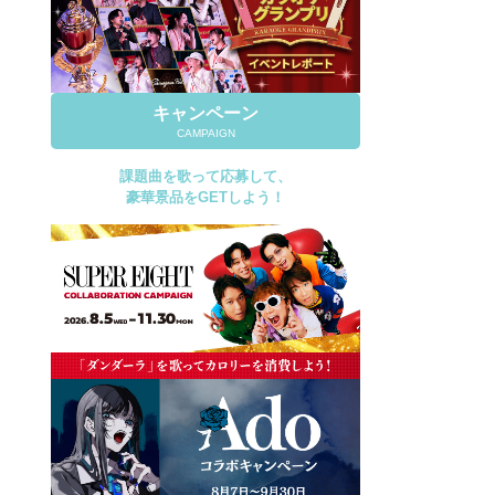
キャンペーン
CAMPAIGN
課題曲を歌って応募して、
豪華景品をGETしよう！