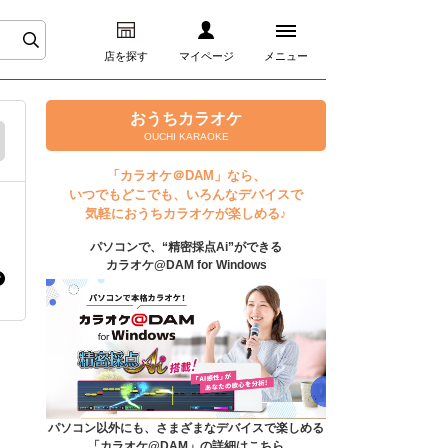
店を探す
マイページ
メニュー
ログイン
おうちカラオケ
OUCHI KARAOKE
マイページ
「カラオケ＠DAM」なら、
いつでもどこでも、いろんなデバイスで
プレミアムサービス
気軽におうちカラオケが楽しめる♪
パソコンで、“精密採点Ai”ができる
DAM★とも動画
カラオケ@DAM for Windows
DAM★とも録音
カラオケ＠DAM
ユーザー検索
パソコン以外にも、さまざまなデバイスで楽しめる
「カラオケ@DAM」の詳細はこちら