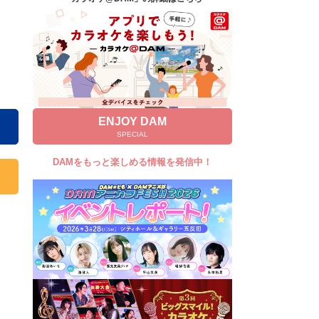
キャンペーン
お知らせ
よくあるご質問
DAMの新曲・ランキングなど
カラオケ最新情報をチェック！
ENJOY DAM
SPECIAL
DAMをもっと楽しめる情報を発信中！
自宅でカラオケ歌い放題！
家族や友達と一緒に！練習にも！