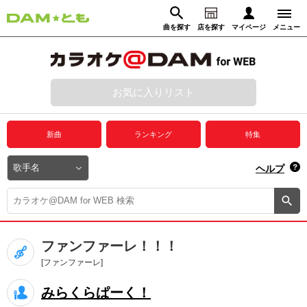
曲を探す
店を探す
マイページ
メニュー
ログイン
マイページ
お気に入りリスト
動画からさがす
録音からさがす
プレミアムサービス
新曲
ランキング
特集
DAM★とも動画
閉じる
ヘルプ
DAM★とも録音
カラオケ＠DAM
ファンファーレ！！！
ユーザー検索
[ファンファーレ]
みらくらぱーく！
キャンペーン