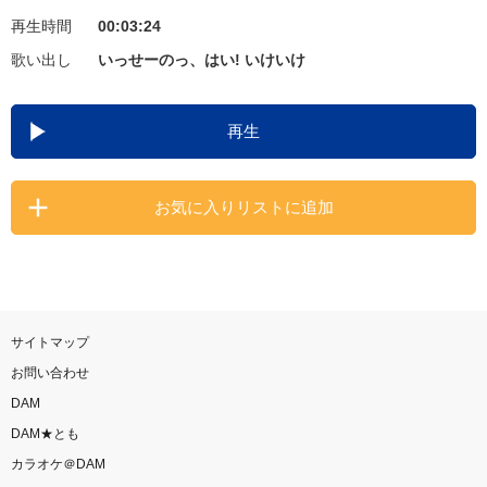
再生時間
00:03:24
お知らせ
よくあるご質問
歌い出し
いっせーのっ、はい! いけいけ
DAMの新曲・ランキングなど
再生
カラオケ最新情報をチェック！
お気に入りリストに追加
自宅でカラオケ歌い放題！
家族や友達と一緒に！練習にも！
サイトマップ
お問い合わせ
DAM
DAM★とも
カラオケ＠DAM