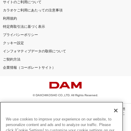
サイトのご利用について
カラオケご利用にあたっての注意事項
利用規約
特定商取引法に基づく表示
プライバシーポリシー
クッキー設定
インフォマティブデータの取得について
ご契約方法
企業情報（コーポレートサイト）
© DAIICHIKOSHO CO.,LTD. All Rights Reserved.
このサイトに掲載されている一切の文章・画像・写真・動画・音声等を、手段や形態
を問わず、著作権法の定める範囲を超えて無断で複製、転載、ファイル化などするこ
とを禁じます。
We use cookies to improve your experience on our website, to
personalize content and ads and to analyze our traffic. Please
楽曲及びコンテンツは、機種によりご利用いただけない場合があります。
click [Cookie Settings] to customize your cookie settings on our
楽曲及びコンテンツの配信日、配信内容が変更になる場合があります。