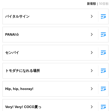
新着順
50音順
お知らせ
よくあるご質問
バイタルサイン
DAMの新曲・ランキングなど
カラオケ最新情報をチェック！
PANAI☆
センパイ
自宅でカラオケ歌い放題！
家族や友達と一緒に！練習にも！
トモダチになれる場所
Hip, hip, hooray!
Very! Very! COCO夏っ