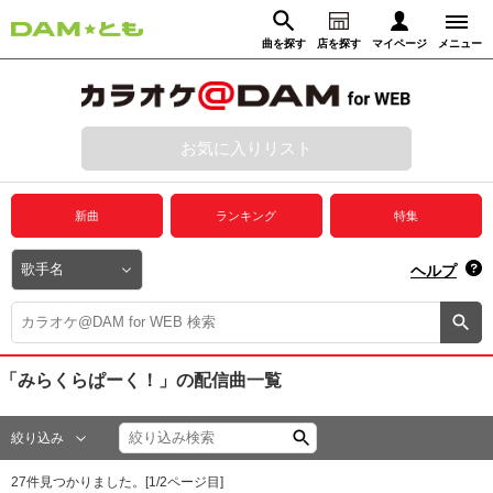
曲を探す
店を探す
マイページ
メニュー
ログイン
マイページ
お気に入りリスト
動画からさがす
録音からさがす
プレミアムサービス
新曲
ランキング
特集
DAM★とも動画
閉じる
ヘルプ
DAM★とも録音
カラオケ＠DAM
「みらくらぱーく！」
の配信曲一覧
ユーザー検索
絞り込み
キャンペーン
27
件見つかりました。[
1
/
2
ページ目]