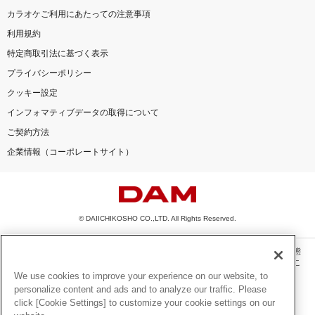
カラオケご利用にあたっての注意事項
利用規約
特定商取引法に基づく表示
プライバシーポリシー
クッキー設定
インフォマティブデータの取得について
ご契約方法
企業情報（コーポレートサイト）
© DAIICHIKOSHO CO.,LTD. All Rights Reserved.
このサイトに掲載されている一切の文章・画像・写真・動画・音声等を、手段や形態
を問わず、著作権法の定める範囲を超えて無断で複製、転載、ファイル化などするこ
とを禁じます。
We use cookies to improve your experience on our website, to
personalize content and ads and to analyze our traffic. Please
楽曲及びコンテンツは、機種によりご利用いただけない場合があります。
click [Cookie Settings] to customize your cookie settings on our
楽曲及びコンテンツの配信日、配信内容が変更になる場合があります。