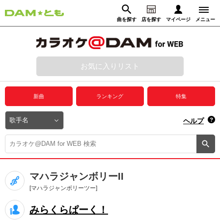
曲を探す
店を探す
マイページ
メニュー
ログイン
マイページ
お気に入りリスト
動画からさがす
録音からさがす
プレミアムサービス
新曲
ランキング
特集
DAM★とも動画
閉じる
ヘルプ
DAM★とも録音
カラオケ＠DAM
マハラジャンボリーII
ユーザー検索
[マハラジャンボリーツー]
みらくらぱーく！
キャンペーン