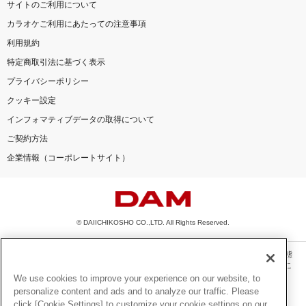
サイトのご利用について
カラオケご利用にあたっての注意事項
利用規約
特定商取引法に基づく表示
プライバシーポリシー
クッキー設定
インフォマティブデータの取得について
ご契約方法
企業情報（コーポレートサイト）
© DAIICHIKOSHO CO.,LTD. All Rights Reserved.
このサイトに掲載されている一切の文章・画像・写真・動画・音声等を、手段や形態
を問わず、著作権法の定める範囲を超えて無断で複製、転載、ファイル化などするこ
とを禁じます。
We use cookies to improve your experience on our website, to
personalize content and ads and to analyze our traffic. Please
楽曲及びコンテンツは、機種によりご利用いただけない場合があります。
click [Cookie Settings] to customize your cookie settings on our
楽曲及びコンテンツの配信日、配信内容が変更になる場合があります。