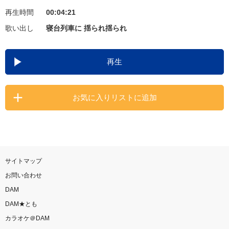
再生時間
00:04:21
お知らせ
よくあるご質問
歌い出し
寝台列車に 揺られ揺られ
DAMの新曲・ランキングなど
再生
カラオケ最新情報をチェック！
お気に入りリストに追加
自宅でカラオケ歌い放題！
家族や友達と一緒に！練習にも！
サイトマップ
お問い合わせ
DAM
DAM★とも
カラオケ＠DAM