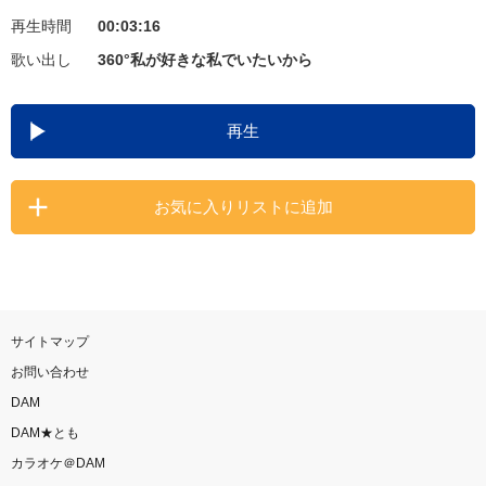
再生時間
00:03:16
お知らせ
よくあるご質問
歌い出し
360°私が好きな私でいたいから
DAMの新曲・ランキングなど
再生
カラオケ最新情報をチェック！
お気に入りリストに追加
自宅でカラオケ歌い放題！
家族や友達と一緒に！練習にも！
サイトマップ
お問い合わせ
DAM
DAM★とも
カラオケ＠DAM