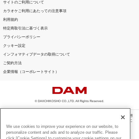
サイトのご利用について
カラオケご利用にあたっての注意事項
利用規約
特定商取引法に基づく表示
プライバシーポリシー
クッキー設定
インフォマティブデータの取得について
ご契約方法
企業情報（コーポレートサイト）
© DAIICHIKOSHO CO.,LTD. All Rights Reserved.
このサイトに掲載されている一切の文章・画像・写真・動画・音声等を、手段や形態
を問わず、著作権法の定める範囲を超えて無断で複製、転載、ファイル化などするこ
とを禁じます。
We use cookies to improve your experience on our website, to
personalize content and ads and to analyze our traffic. Please
楽曲及びコンテンツは、機種によりご利用いただけない場合があります。
click [Cookie Settings] to customize your cookie settings on our
楽曲及びコンテンツの配信日、配信内容が変更になる場合があります。