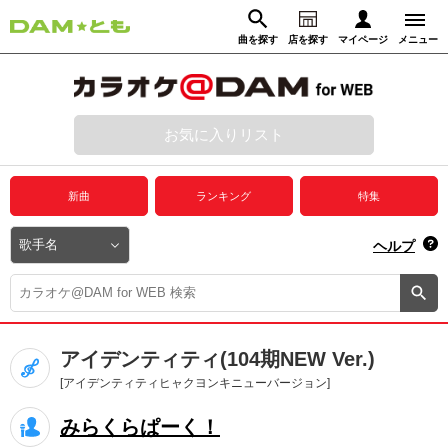
曲を探す
店を探す
マイページ
メニュー
ログイン
マイページ
お気に入りリスト
動画からさがす
録音からさがす
プレミアムサービス
新曲
ランキング
特集
DAM★とも動画
閉じる
ヘルプ
DAM★とも録音
カラオケ＠DAM
アイデンティティ(104期NEW Ver.)
ユーザー検索
[アイデンティティヒャクヨンキニューバージョン]
みらくらぱーく！
キャンペーン