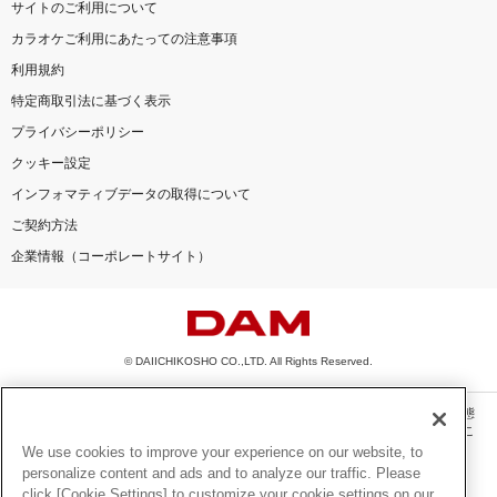
サイトのご利用について
カラオケご利用にあたっての注意事項
利用規約
特定商取引法に基づく表示
プライバシーポリシー
クッキー設定
インフォマティブデータの取得について
ご契約方法
企業情報（コーポレートサイト）
© DAIICHIKOSHO CO.,LTD. All Rights Reserved.
このサイトに掲載されている一切の文章・画像・写真・動画・音声等を、手段や形態
を問わず、著作権法の定める範囲を超えて無断で複製、転載、ファイル化などするこ
とを禁じます。
We use cookies to improve your experience on our website, to
personalize content and ads and to analyze our traffic. Please
楽曲及びコンテンツは、機種によりご利用いただけない場合があります。
click [Cookie Settings] to customize your cookie settings on our
楽曲及びコンテンツの配信日、配信内容が変更になる場合があります。