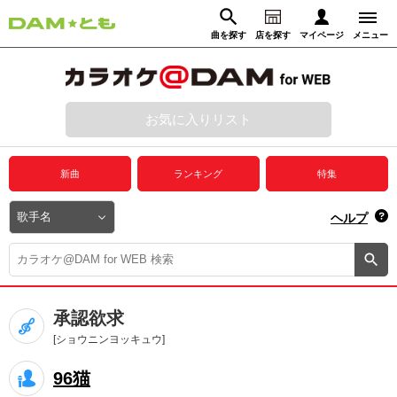
曲を探す
店を探す
マイページ
メニュー
ログイン
マイページ
お気に入りリスト
動画からさがす
録音からさがす
プレミアムサービス
新曲
ランキング
特集
DAM★とも動画
閉じる
ヘルプ
DAM★とも録音
カラオケ＠DAM
承認欲求
ユーザー検索
[ショウニンヨッキュウ]
96猫
キャンペーン