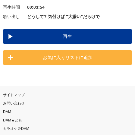
再生時間
00:03:54
お知らせ
よくあるご質問
歌い出し
どうして? 気付けば ”大嫌い”だらけで
DAMの新曲・ランキングなど
再生
カラオケ最新情報をチェック！
お気に入りリストに追加
自宅でカラオケ歌い放題！
家族や友達と一緒に！練習にも！
サイトマップ
お問い合わせ
DAM
DAM★とも
カラオケ＠DAM