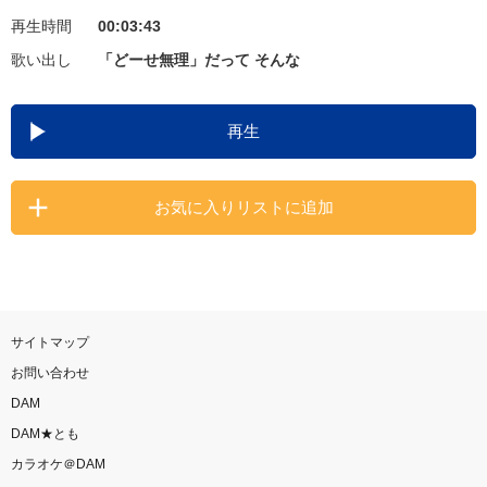
再生時間
00:03:43
お知らせ
よくあるご質問
歌い出し
「どーせ無理」だって そんな
DAMの新曲・ランキングなど
再生
カラオケ最新情報をチェック！
お気に入りリストに追加
自宅でカラオケ歌い放題！
家族や友達と一緒に！練習にも！
サイトマップ
お問い合わせ
DAM
DAM★とも
カラオケ＠DAM