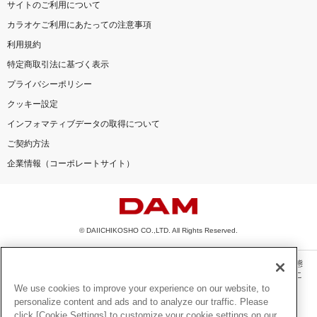
サイトのご利用について
カラオケご利用にあたっての注意事項
利用規約
特定商取引法に基づく表示
プライバシーポリシー
クッキー設定
インフォマティブデータの取得について
ご契約方法
企業情報（コーポレートサイト）
© DAIICHIKOSHO CO.,LTD. All Rights Reserved.
このサイトに掲載されている一切の文章・画像・写真・動画・音声等を、手段や形態
を問わず、著作権法の定める範囲を超えて無断で複製、転載、ファイル化などするこ
とを禁じます。
We use cookies to improve your experience on our website, to
personalize content and ads and to analyze our traffic. Please
楽曲及びコンテンツは、機種によりご利用いただけない場合があります。
click [Cookie Settings] to customize your cookie settings on our
楽曲及びコンテンツの配信日、配信内容が変更になる場合があります。