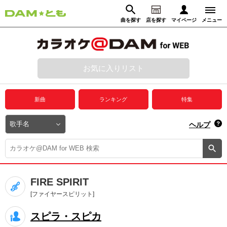
曲を探す
店を探す
マイページ
メニュー
ログイン
マイページ
お気に入りリスト
動画からさがす
録音からさがす
プレミアムサービス
新曲
ランキング
特集
DAM★とも動画
閉じる
ヘルプ
DAM★とも録音
カラオケ＠DAM
FIRE SPIRIT
ユーザー検索
[ファイヤースピリット]
スピラ・スピカ
キャンペーン