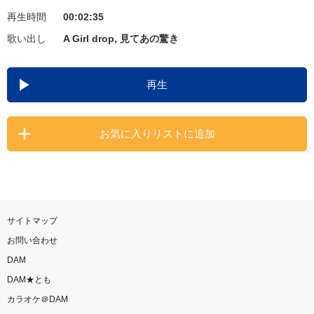
再生時間
00:02:35
お知らせ
よくあるご質問
歌い出し
A Girl drop, 見てあの驚き
DAMの新曲・ランキングなど
再生
カラオケ最新情報をチェック！
お気に入りリストに追加
自宅でカラオケ歌い放題！
家族や友達と一緒に！練習にも！
サイトマップ
お問い合わせ
DAM
DAM★とも
カラオケ＠DAM