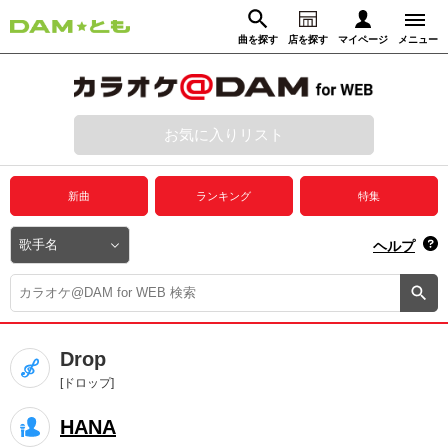
曲を探す
店を探す
マイページ
メニュー
ログイン
マイページ
お気に入りリスト
動画からさがす
録音からさがす
プレミアムサービス
新曲
ランキング
特集
DAM★とも動画
閉じる
ヘルプ
DAM★とも録音
カラオケ＠DAM
Drop
ユーザー検索
[ドロップ]
HANA
キャンペーン