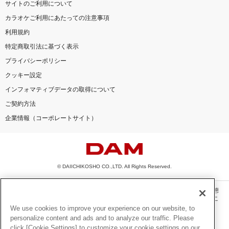
サイトのご利用について
カラオケご利用にあたっての注意事項
利用規約
特定商取引法に基づく表示
プライバシーポリシー
クッキー設定
インフォマティブデータの取得について
ご契約方法
企業情報（コーポレートサイト）
© DAIICHIKOSHO CO.,LTD. All Rights Reserved.
このサイトに掲載されている一切の文章・画像・写真・動画・音声等を、手段や形態
を問わず、著作権法の定める範囲を超えて無断で複製、転載、ファイル化などするこ
とを禁じます。
We use cookies to improve your experience on our website, to
personalize content and ads and to analyze our traffic. Please
楽曲及びコンテンツは、機種によりご利用いただけない場合があります。
click [Cookie Settings] to customize your cookie settings on our
楽曲及びコンテンツの配信日、配信内容が変更になる場合があります。