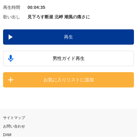
再生時間
00:04:35
お知らせ
よくあるご質問
歌い出し
見下ろす断崖 北岬 潮風の痛さに
DAMの新曲・ランキングなど
再生
カラオケ最新情報をチェック！
男性ガイド再生
自宅でカラオケ歌い放題！
お気に入りリストに追加
家族や友達と一緒に！練習にも！
サイトマップ
お問い合わせ
DAM