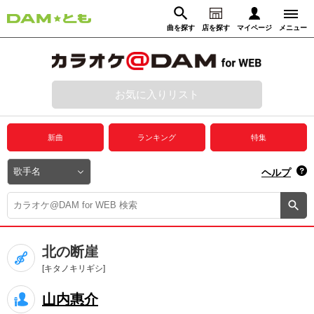
曲を探す
店を探す
マイページ
メニュー
ログイン
マイページ
お気に入りリスト
動画からさがす
録音からさがす
プレミアムサービス
新曲
ランキング
特集
DAM★とも動画
閉じる
ヘルプ
DAM★とも録音
カラオケ＠DAM
北の断崖
ユーザー検索
[キタノキリギシ]
山内惠介
キャンペーン