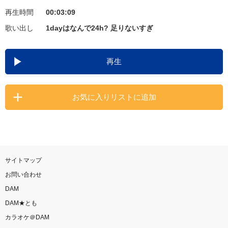
再生時間
00:03:09
お知らせ
よくあるご質問
歌い出し
1dayはなんで24h? 足りないすぎ
DAMの新曲・ランキングなど
再生
カラオケ最新情報をチェック！
お気に入りリストに追加
自宅でカラオケ歌い放題！
家族や友達と一緒に！練習にも！
サイトマップ
お問い合わせ
DAM
DAM★とも
カラオケ＠DAM