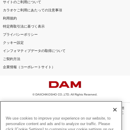
サイトのご利用について
カラオケご利用にあたっての注意事項
利用規約
特定商取引法に基づく表示
プライバシーポリシー
クッキー設定
インフォマティブデータの取得について
ご契約方法
企業情報（コーポレートサイト）
© DAIICHIKOSHO CO.,LTD. All Rights Reserved.
このサイトに掲載されている一切の文章・画像・写真・動画・音声等を、手段や形態
を問わず、著作権法の定める範囲を超えて無断で複製、転載、ファイル化などするこ
とを禁じます。
We use cookies to improve your experience on our website, to
personalize content and ads and to analyze our traffic. Please
楽曲及びコンテンツは、機種によりご利用いただけない場合があります。
click [Cookie Settings] to customize your cookie settings on our
楽曲及びコンテンツの配信日、配信内容が変更になる場合があります。