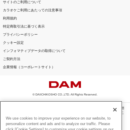
サイトのご利用について
カラオケご利用にあたっての注意事項
利用規約
特定商取引法に基づく表示
プライバシーポリシー
クッキー設定
インフォマティブデータの取得について
ご契約方法
企業情報（コーポレートサイト）
© DAIICHIKOSHO CO.,LTD. All Rights Reserved.
このサイトに掲載されている一切の文章・画像・写真・動画・音声等を、手段や形態
を問わず、著作権法の定める範囲を超えて無断で複製、転載、ファイル化などするこ
とを禁じます。
We use cookies to improve your experience on our website, to
personalize content and ads and to analyze our traffic. Please
楽曲及びコンテンツは、機種によりご利用いただけない場合があります。
click [Cookie Settings] to customize your cookie settings on our
楽曲及びコンテンツの配信日、配信内容が変更になる場合があります。