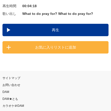
再生時間
00:04:18
お知らせ
よくあるご質問
歌い出し
What to do pray for? What to do pray for?
DAMの新曲・ランキングなど
再生
カラオケ最新情報をチェック！
お気に入りリストに追加
自宅でカラオケ歌い放題！
家族や友達と一緒に！練習にも！
サイトマップ
お問い合わせ
DAM
DAM★とも
カラオケ＠DAM