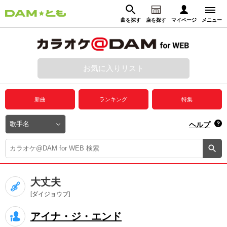
曲を探す
店を探す
マイページ
メニュー
ログイン
マイページ
お気に入りリスト
動画からさがす
録音からさがす
プレミアムサービス
新曲
ランキング
特集
DAM★とも動画
閉じる
ヘルプ
DAM★とも録音
カラオケ＠DAM
大丈夫
ユーザー検索
[ダイジョウブ]
アイナ・ジ・エンド
キャンペーン