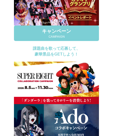
キャンペーン
CAMPAIGN
課題曲を歌って応募して、
豪華景品をGETしよう！