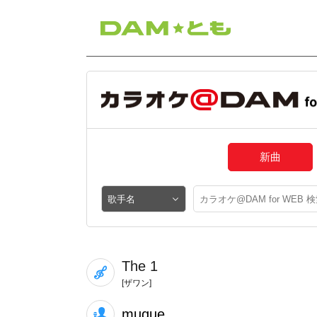
新曲
The 1
[ザワン]
muque