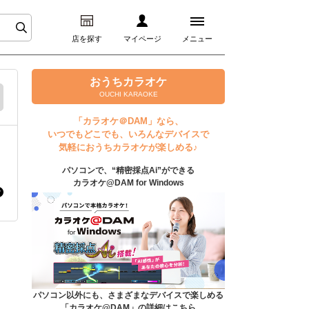
店を探す
マイページ
メニュー
ログイン
おうちカラオケ
OUCHI KARAOKE
マイページ
「カラオケ＠DAM」なら、
いつでもどこでも、いろんなデバイスで
プレミアムサービス
気軽におうちカラオケが楽しめる♪
パソコンで、“精密採点Ai”ができる
DAM★とも動画
カラオケ@DAM for Windows
DAM★とも録音
カラオケ＠DAM
ユーザー検索
パソコン以外にも、さまざまなデバイスで楽しめる
「カラオケ@DAM」の詳細はこちら