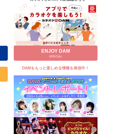
キャンペーン
お知らせ
よくあるご質問
DAMの新曲・ランキングなど
カラオケ最新情報をチェック！
ENJOY DAM
SPECIAL
DAMをもっと楽しめる情報を発信中！
自宅でカラオケ歌い放題！
家族や友達と一緒に！練習にも！