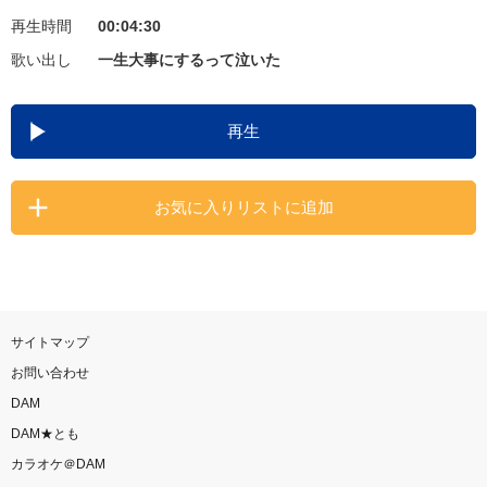
再生時間
00:04:30
お知らせ
よくあるご質問
歌い出し
一生大事にするって泣いた
DAMの新曲・ランキングなど
再生
カラオケ最新情報をチェック！
お気に入りリストに追加
自宅でカラオケ歌い放題！
家族や友達と一緒に！練習にも！
サイトマップ
お問い合わせ
DAM
DAM★とも
カラオケ＠DAM