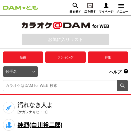
曲を探す
店を探す
マイページ
メニュー
ログイン
マイページ
お気に入りリスト
動画からさがす
録音からさがす
プレミアムサービス
新曲
ランキング
特集
DAM★とも動画
閉じる
ヘルプ
DAM★とも録音
カラオケ＠DAM
汚れなき人よ
ユーザー検索
[ケガレナキヒトヨ]
純烈(白川裕二郎)
キャンペーン