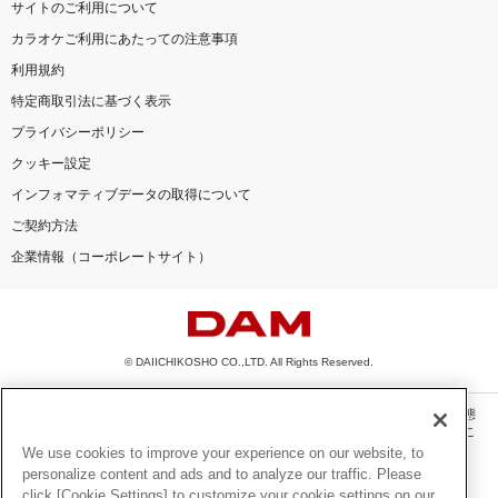
サイトのご利用について
カラオケご利用にあたっての注意事項
利用規約
特定商取引法に基づく表示
プライバシーポリシー
クッキー設定
インフォマティブデータの取得について
ご契約方法
企業情報（コーポレートサイト）
© DAIICHIKOSHO CO.,LTD. All Rights Reserved.
このサイトに掲載されている一切の文章・画像・写真・動画・音声等を、手段や形態
を問わず、著作権法の定める範囲を超えて無断で複製、転載、ファイル化などするこ
とを禁じます。
We use cookies to improve your experience on our website, to
personalize content and ads and to analyze our traffic. Please
楽曲及びコンテンツは、機種によりご利用いただけない場合があります。
click [Cookie Settings] to customize your cookie settings on our
楽曲及びコンテンツの配信日、配信内容が変更になる場合があります。