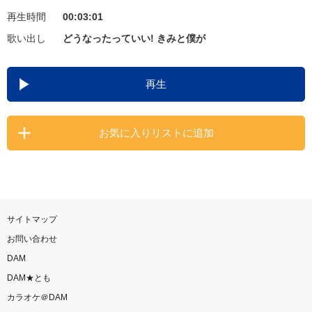
再生時間
00:03:01
お知らせ
よくあるご質問
歌い出し
どうなったっていい! きみと僕が
DAMの新曲・ランキングなど
再生
カラオケ最新情報をチェック！
お気に入りリストに追加
自宅でカラオケ歌い放題！
家族や友達と一緒に！練習にも！
サイトマップ
お問い合わせ
DAM
DAM★とも
カラオケ＠DAM