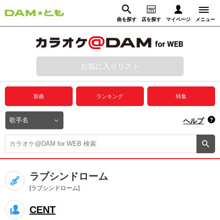
曲を探す
店を探す
マイページ
メニュー
ログイン
マイページ
お気に入りリスト
動画からさがす
録音からさがす
プレミアムサービス
新曲
ランキング
特集
DAM★とも動画
閉じる
ヘルプ
DAM★とも録音
カラオケ＠DAM
ラブシンドローム
ユーザー検索
[ラブシンドローム]
CENT
キャンペーン