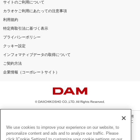
サイトのご利用について
カラオケご利用にあたっての注意事項
利用規約
特定商取引法に基づく表示
プライバシーポリシー
クッキー設定
インフォマティブデータの取得について
ご契約方法
企業情報（コーポレートサイト）
© DAIICHIKOSHO CO.,LTD. All Rights Reserved.
このサイトに掲載されている一切の文章・画像・写真・動画・音声等を、手段や形態
を問わず、著作権法の定める範囲を超えて無断で複製、転載、ファイル化などするこ
とを禁じます。
We use cookies to improve your experience on our website, to
personalize content and ads and to analyze our traffic. Please
楽曲及びコンテンツは、機種によりご利用いただけない場合があります。
click [Cookie Settings] to customize your cookie settings on our
楽曲及びコンテンツの配信日、配信内容が変更になる場合があります。