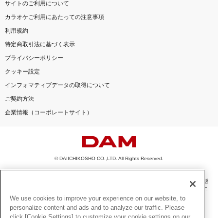
サイトのご利用について
カラオケご利用にあたっての注意事項
利用規約
特定商取引法に基づく表示
プライバシーポリシー
クッキー設定
インフォマティブデータの取得について
ご契約方法
企業情報（コーポレートサイト）
© DAIICHIKOSHO CO.,LTD. All Rights Reserved.
このサイトに掲載されている一切の文章・画像・写真・動画・音声等を、手段や形態
を問わず、著作権法の定める範囲を超えて無断で複製、転載、ファイル化などするこ
とを禁じます。
We use cookies to improve your experience on our website, to
personalize content and ads and to analyze our traffic. Please
楽曲及びコンテンツは、機種によりご利用いただけない場合があります。
click [Cookie Settings] to customize your cookie settings on our
楽曲及びコンテンツの配信日、配信内容が変更になる場合があります。