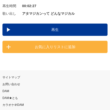
再生時間
00:02:27
お知らせ
よくあるご質問
歌い出し
アタマジカンって どんなマジカル
DAMの新曲・ランキングなど
再生
カラオケ最新情報をチェック！
お気に入りリストに追加
自宅でカラオケ歌い放題！
家族や友達と一緒に！練習にも！
サイトマップ
お問い合わせ
DAM
DAM★とも
カラオケ＠DAM