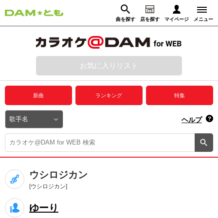
曲を探す
店を探す
マイページ
メニュー
ログイン
マイページ
お気に入りリスト
動画からさがす
録音からさがす
プレミアムサービス
新曲
ランキング
特集
DAM★とも動画
閉じる
ヘルプ
DAM★とも録音
カラオケ＠DAM
ウシロジカン
ユーザー検索
[ウシロジカン]
ゆーり
キャンペーン