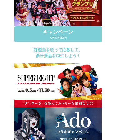
キャンペーン
CAMPAIGN
課題曲を歌って応募して、
豪華景品をGETしよう！