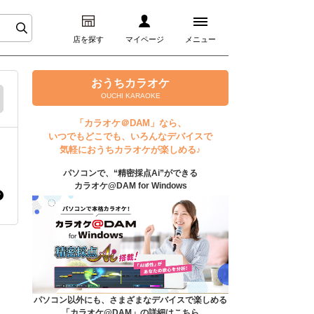
店を探す
マイページ
メニュー
ログイン
おうちカラオケ
OUCHI KARAOKE
マイページ
「カラオケ＠DAM」なら、
いつでもどこでも、いろんなデバイスで
プレミアムサービス
気軽におうちカラオケが楽しめる♪
パソコンで、“精密採点Ai”ができる
DAM★とも動画
カラオケ@DAM for Windows
DAM★とも録音
カラオケ＠DAM
ユーザー検索
パソコン以外にも、さまざまなデバイスで楽しめる
「カラオケ@DAM」の詳細はこちら