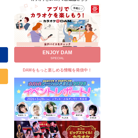
キャンペーン
お知らせ
よくあるご質問
DAMの新曲・ランキングなど
カラオケ最新情報をチェック！
ENJOY DAM
SPECIAL
DAMをもっと楽しめる情報を発信中！
自宅でカラオケ歌い放題！
家族や友達と一緒に！練習にも！