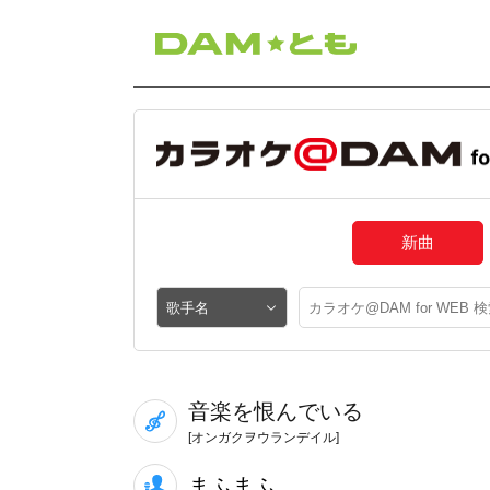
新曲
音楽を恨んでいる
[オンガクヲウランデイル]
まふまふ