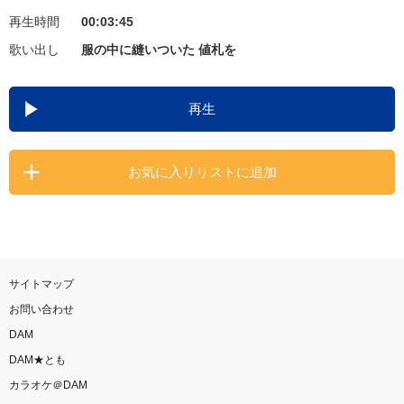
再生時間
00:03:45
お知らせ
よくあるご質問
歌い出し
服の中に縫いついた 値札を
DAMの新曲・ランキングなど
再生
カラオケ最新情報をチェック！
お気に入りリストに追加
自宅でカラオケ歌い放題！
家族や友達と一緒に！練習にも！
サイトマップ
お問い合わせ
DAM
DAM★とも
カラオケ＠DAM