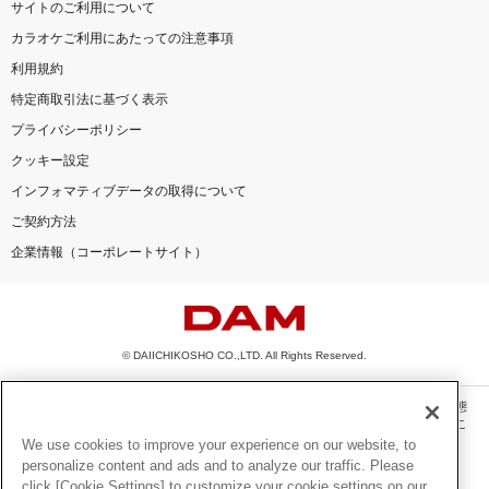
サイトのご利用について
カラオケご利用にあたっての注意事項
利用規約
特定商取引法に基づく表示
プライバシーポリシー
クッキー設定
インフォマティブデータの取得について
ご契約方法
企業情報（コーポレートサイト）
© DAIICHIKOSHO CO.,LTD. All Rights Reserved.
このサイトに掲載されている一切の文章・画像・写真・動画・音声等を、手段や形態
を問わず、著作権法の定める範囲を超えて無断で複製、転載、ファイル化などするこ
とを禁じます。
We use cookies to improve your experience on our website, to
personalize content and ads and to analyze our traffic. Please
楽曲及びコンテンツは、機種によりご利用いただけない場合があります。
click [Cookie Settings] to customize your cookie settings on our
楽曲及びコンテンツの配信日、配信内容が変更になる場合があります。