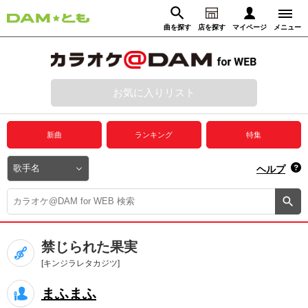
曲を探す
店を探す
マイページ
メニュー
ログイン
マイページ
お気に入りリスト
動画からさがす
録音からさがす
プレミアムサービス
新曲
ランキング
特集
DAM★とも動画
閉じる
ヘルプ
DAM★とも録音
カラオケ＠DAM
禁じられた果実
ユーザー検索
[キンジラレタカジツ]
まふまふ
キャンペーン