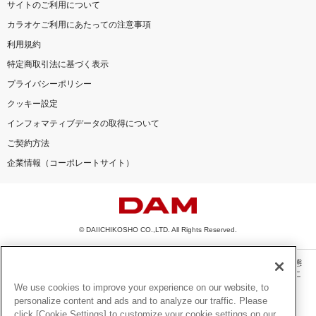
サイトのご利用について
カラオケご利用にあたっての注意事項
利用規約
特定商取引法に基づく表示
プライバシーポリシー
クッキー設定
インフォマティブデータの取得について
ご契約方法
企業情報（コーポレートサイト）
© DAIICHIKOSHO CO.,LTD. All Rights Reserved.
このサイトに掲載されている一切の文章・画像・写真・動画・音声等を、手段や形態
を問わず、著作権法の定める範囲を超えて無断で複製、転載、ファイル化などするこ
とを禁じます。
We use cookies to improve your experience on our website, to
personalize content and ads and to analyze our traffic. Please
楽曲及びコンテンツは、機種によりご利用いただけない場合があります。
click [Cookie Settings] to customize your cookie settings on our
楽曲及びコンテンツの配信日、配信内容が変更になる場合があります。