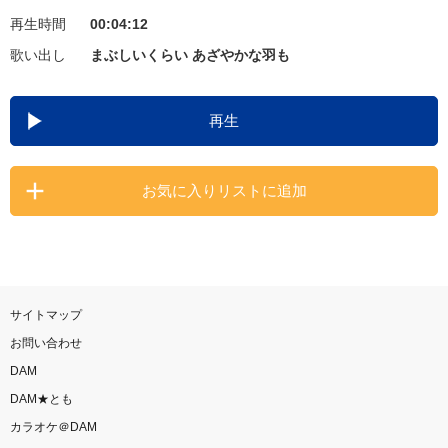
再生時間
00:04:12
お知らせ
よくあるご質問
歌い出し
まぶしいくらい あざやかな羽も
DAMの新曲・ランキングなど
再生
カラオケ最新情報をチェック！
お気に入りリストに追加
自宅でカラオケ歌い放題！
家族や友達と一緒に！練習にも！
サイトマップ
お問い合わせ
DAM
DAM★とも
カラオケ＠DAM