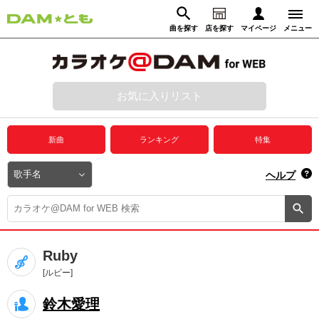
曲を探す
店を探す
マイページ
メニュー
ログイン
マイページ
お気に入りリスト
動画からさがす
録音からさがす
プレミアムサービス
新曲
ランキング
特集
DAM★とも動画
閉じる
ヘルプ
DAM★とも録音
カラオケ＠DAM
Ruby
ユーザー検索
[ルビー]
鈴木愛理
キャンペーン